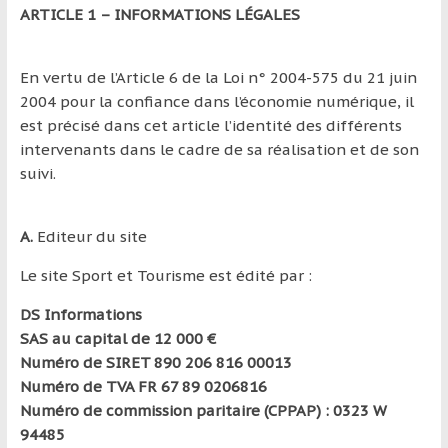
ARTICLE 1 – INFORMATIONS LÉGALES
et
à
l’étranger
En vertu de l’Article 6 de la Loi n° 2004-575 du 21 juin
pour
2004 pour la confiance dans l’économie numérique, il
assouvir
est précisé dans cet article l’identité des différents
leur
intervenants dans le cadre de sa réalisation et de son
passion,
suivi.
tout
en
profitant
A.
Editeur du site
de
Le site Sport et Tourisme est édité par :
la
découverte
DS Informations
culturelle
SAS au capital de 12 000 €
d’un
Numéro de SIRET 890 206 816 00013
pays
Numéro de TVA FR 67 89 0206816
/
Numéro de commission paritaire (CPPAP) : 0323 W
d’une
94485