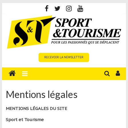
Skip
to
content
Sport
RECEVOIR LA NEWSLETTER
et
Tourisme
est
un
site
Mentions légales
média
sur
MENTIONS LÉGALES DU SITE
le
tourisme
Sport et Tourisme
sportif