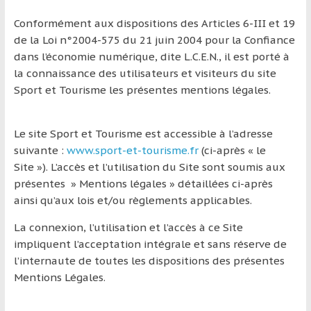
qui
Conformément aux dispositions des Articles 6-III et 19
s’adresse
de la Loi n°2004-575 du 21 juin 2004 pour la Confiance
aux
dans l’économie numérique, dite L.C.E.N., il est porté à
voyageurs
la connaissance des utilisateurs et visiteurs du site
ponctuels
Sport et Tourisme les présentes mentions légales.
ou
réguliers,
pratiquants,
Le site Sport et Tourisme est accessible à l’adresse
passionnés
suivante :
www.sport-et-tourisme.fr
(ci-après « le
ou
Site »). L’accès et l’utilisation du Site sont soumis aux
simples
présentes » Mentions légales » détaillées ci-après
spectateurs
ainsi qu’aux lois et/ou règlements applicables.
de
sport,
La connexion, l’utilisation et l’accès à ce Site
qui
impliquent l’acceptation intégrale et sans réserve de
se
l’internaute de toutes les dispositions des présentes
déplacent
Mentions Légales.
en
France