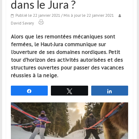
dans le Jura ?
qui
s’adresse
Publié le 22 janvier 2021
/ Mis à jour le 22 janvier 2021
aux
David Savary
voyageurs
ponctuels
Alors que les remontées mécaniques sont
ou
fermées, le Haut-Jura communique sur
réguliers,
l’ouverture de ses domaines nordiques. Petit
pratiquants,
tour d’horizon des activités autorisées et des
passionnés
structures ouvertes pour passer des vacances
ou
réussies à la neige.
simples
spectateurs
Partagez
Tweetez
Partagez
de
sport,
qui
se
déplacent
en
France