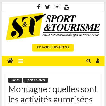
Skip
to
content
Sport
RECEVOIR LA NEWSLETTER
et
Tourisme
est
un
site
média
France
Sports d'hiver
sur
Montagne : quelles sont
le
les activités autorisées
tourisme
sportif