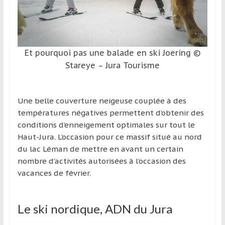
et
à
l’étranger
pour
Et pourquoi pas une balade en ski Joering ©
assouvir
Stareye – Jura Tourisme
leur
passion,
tout
Une belle couverture neigeuse couplée à des
en
températures négatives permettent d’obtenir des
profitant
conditions d’enneigement optimales sur tout le
de
Haut-Jura. L’occasion pour ce massif situé au nord
la
du lac Léman de mettre en avant un certain
découverte
nombre d’activités autorisées à l’occasion des
culturelle
vacances de février.
d’un
pays
/
Le ski nordique, ADN du Jura
d’une