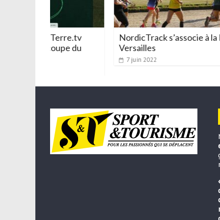
re.tv
NordicTrack s’associe à la Running Châtea
pe du
Versailles
7 juin 2022