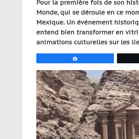
Pour la première fois de son hist
réguliers,
Monde, qui se déroule en ce mom
pratiquants,
passionnés
Mexique. Un événement historiqu
ou
entend bien transformer en vitri
simples
animations culturelles sur les l
spectateurs
de
sport,
Partagez
qui
se
déplacent
en
France
et
à
l’étranger
pour
assouvir