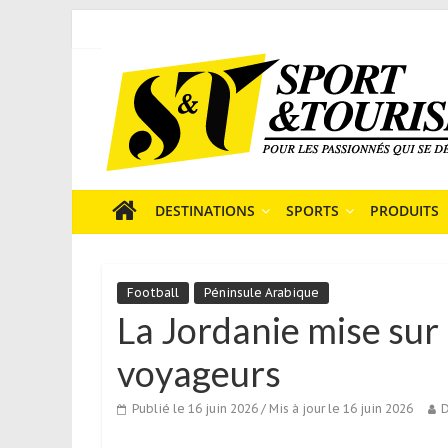
Skip
to
Sport
content
et
Tourisme
est
un
site
média
DESTINATIONS
SPORTS
PRODUITS
sur
le
tourisme
Football
Péninsule Arabique
sportif
La Jordanie mise sur l
qui
s’adresse
voyageurs
aux
voyageurs
Publié le 16 juin 2026
/ Mis à jour le 16 juin 2026
D
ponctuels
ou