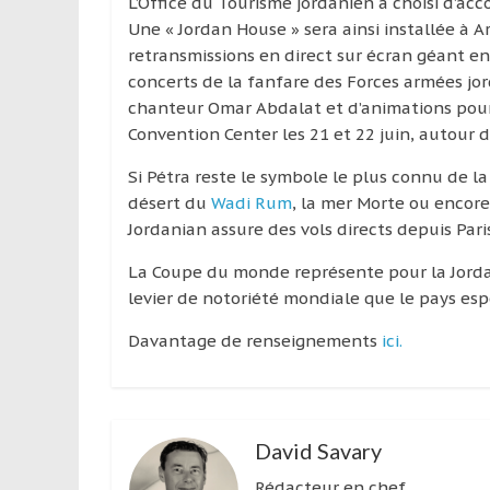
L’Office du Tourisme jordanien a choisi d’ac
Une « Jordan House » sera ainsi installée à Ar
retransmissions en direct sur écran géant e
concerts de la fanfare des Forces armées jo
chanteur Omar Abdalat et d’animations pour l
Convention Center les 21 et 22 juin, autour d
Si Pétra reste le symbole le plus connu de l
désert du
Wadi Rum
, la mer Morte ou encore 
Jordanian assure des vols directs depuis Paris-
La Coupe du monde représente pour la Jordan
levier de notoriété mondiale que le pays esp
Davantage de renseignements
ici.
David Savary
Rédacteur en chef