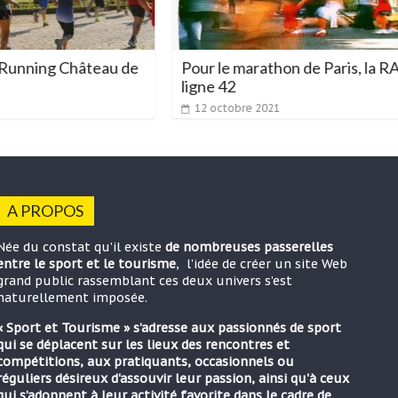
u de
Pour le marathon de Paris, la RATP ouvre la
ligne 42
12 octobre 2021
A PROPOS
Née du constat qu’il existe
de nombreuses passerelles
entre le sport et le tourisme
, l’idée de créer un site Web
grand public rassemblant ces deux univers s’est
naturellement imposée.
« Sport et Tourisme » s’adresse aux passionnés de sport
qui se déplacent sur les lieux des rencontres et
compétitions, aux pratiquants, occasionnels ou
réguliers désireux d'assouvir leur passion, ainsi qu'à ceux
qui s’adonnent à leur activité favorite dans le cadre de