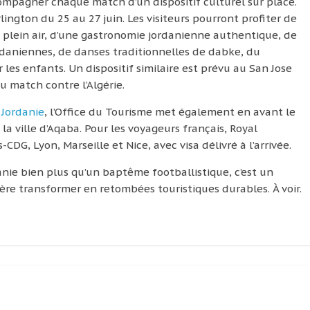
compagner chaque match d’un dispositif culturel sur place.
lington du 25 au 27 juin. Les visiteurs pourront profiter de
n plein air, d’une gastronomie jordanienne authentique, de
rdaniennes, de danses traditionnelles de dabke, du
es enfants. Un dispositif similaire est prévu au San Jose
u match contre l’Algérie.
a
Jordanie
, l’Office du Tourisme met également en avant le
la ville d’Aqaba. Pour les voyageurs français, Royal
CDG, Lyon, Marseille et Nice, avec visa délivré à l’arrivée.
ie bien plus qu’un baptême footballistique, c’est un
ère transformer en retombées touristiques durables. À voir.