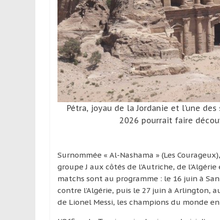
leur
passion,
tout
en
profitant
de
la
découverte
culturelle
d’un
Pétra, joyau de la Jordanie et l’une d
pays
2026 pourrait faire déco
/
d’une
région
Surnommée « Al-Nashama » (Les Courageux), l
groupe J aux côtés de l’Autriche, de l’Algéri
matchs sont au programme : le 16 juin à Santa
contre l’Algérie, puis le 27 juin à Arlington, 
de Lionel Messi, les champions du monde en 