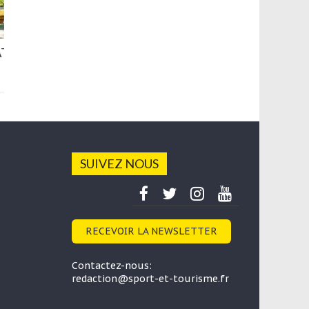
La chaîne écologique AuNomDeLaTerre.tv
surfe sur les appels à boycotter la coupe du
monde aux Qatar
18 novembre 2022
SUIVEZ NOUS
RECEVOIR LA NEWSLETTER
Contactez-nous:
redaction@sport-et-tourisme.fr