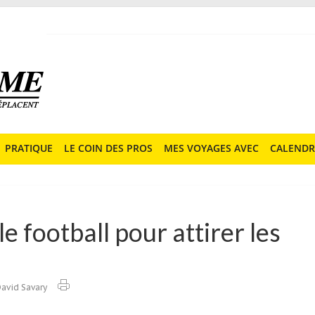
PRATIQUE
LE COIN DES PROS
MES VOYAGES AVEC
CALENDR
e football pour attirer les
avid Savary