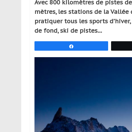
Avec 800 kilomètres de pistes d
réguliers,
mètres, les stations de la Vallé
pratiquants,
passionnés
pratiquer tous les sports d’hiver, 
ou
de fond, ski de pistes…
simples
spectateurs
Partagez
de
sport,
qui
se
déplacent
en
France
et
à
l’étranger
pour
assouvir