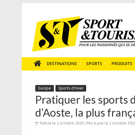
Skip
to
Sport
content
et
Tourisme
est
un
site
média
DESTINATIONS
SPORTS
PRODUITS
sur
le
tourisme
Europe
Sports d'hiver
sportif
Pratiquer les sports 
qui
s’adresse
d’Aoste, la plus franç
aux
voyageurs
Publié le 2 octobre 2020
/ Mis à jour le 2 octobre 202
ponctuels
ou