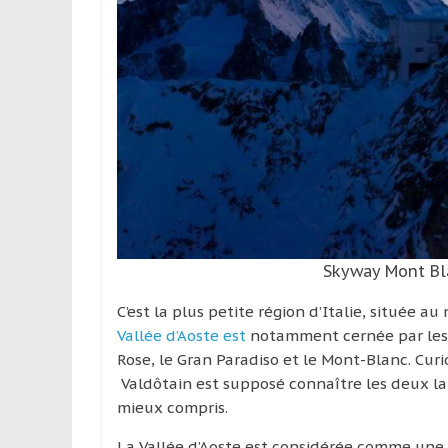
leur
passion,
tout
en
profitant
de
la
découverte
culturelle
d’un
pays
/
Skyway Mont Bla
d’une
C’est la plus petite région d’Italie, située a
région
Vallée d’Aoste est
notamment cernée par les 
Rose, le Gran Paradiso et le Mont-Blanc. Curio
Valdôtain est supposé connaître les deux lang
mieux compris.
La Vallée d’Aoste est considérée comme une te