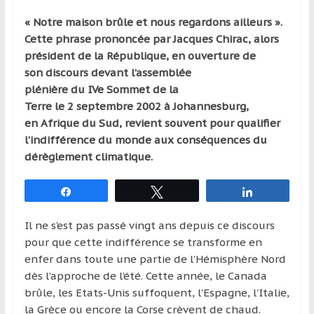
qui
« Notre maison brûle et nous regardons ailleurs ».
s’adresse
Cette phrase prononcée par Jacques Chirac, alors
aux
président de la République, en ouverture de
voyageurs
son discours devant l’assemblée
ponctuels
plénière du IVe Sommet de la
ou
Terre le 2 septembre 2002 à Johannesburg,
réguliers,
en Afrique du Sud, revient souvent pour qualifier
pratiquants,
l’indifférence du monde aux conséquences du
passionnés
dérèglement climatique.
ou
simples
Partagez
Tweetez
Partagez
spectateurs
de
Il ne s’est pas passé vingt ans depuis ce discours
sport,
pour que cette indifférence se transforme en
qui
enfer dans toute une partie de l’Hémisphère Nord
se
dès l’approche de l’été. Cette année, le Canada
déplacent
brûle, les Etats-Unis suffoquent, l’Espagne, l’Italie,
en
la Grèce ou encore la Corse crèvent de chaud.
France