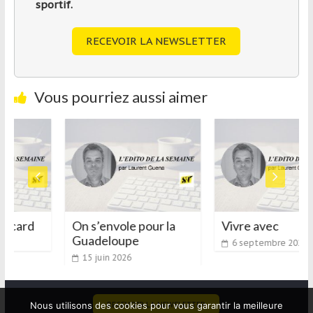
sportif.
RECEVOIR LA NEWSLETTER
Vous pourriez aussi aimer
acard
On s’envole pour la
Vivre avec
Guadeloupe
6 septembre 2020
15 juin 2026
RECEVOIR LA NEWSLETTER
Nous utilisons des cookies pour vous garantir la meilleure