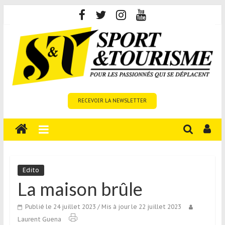
Skip
to
content
Sport
RECEVOIR LA NEWSLETTER
et
Tourisme
est
un
site
média
Edito
sur
La maison brûle
le
tourisme
Publié le 24 juillet 2023
/ Mis à jour le 22 juillet 2023
sportif
Laurent Guena