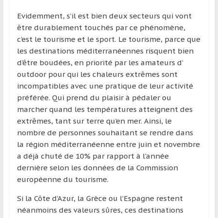
et
Evidemment, s’il est bien deux secteurs qui vont
à
être durablement touchés par ce phénomène,
l’étranger
c’est le tourisme et le sport. Le tourisme, parce que
pour
les destinations méditerranéennes risquent bien
assouvir
d’être boudées, en priorité par les amateurs d’
leur
outdoor pour qui les chaleurs extrêmes sont
passion,
incompatibles avec une pratique de leur activité
tout
préférée. Qui prend du plaisir à pédaler ou
en
marcher quand les températures atteignent des
profitant
extrêmes, tant sur terre qu’en mer. Ainsi, le
de
nombre de personnes souhaitant se rendre dans
la
la région méditerranéenne entre juin et novembre
découverte
a déjà chuté de 10% par rapport à l’année
culturelle
dernière selon les données de la Commission
d’un
européenne du tourisme.
pays
/
Si la Côte d’Azur, la Grèce ou l’Espagne restent
d’une
néanmoins des valeurs sûres, ces destinations