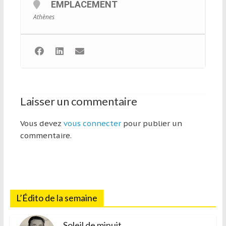
EMPLACEMENT
et
Athènes
à
l’étranger
pour
assouvir
leur
passion,
tout
Laisser un commentaire
en
profitant
Vous devez
vous connecter
pour publier un
de
commentaire.
la
découverte
culturelle
d’un
pays
L’Édito de la semaine
/
d’une
Soleil de minuit