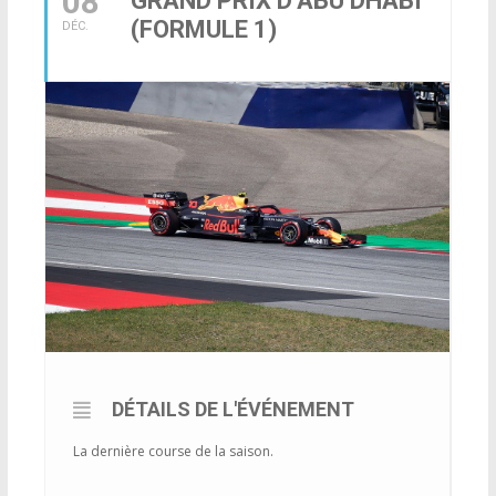
08
GRAND PRIX D’ABU DHABI
qui
(FORMULE 1)
DÉC.
s’adresse
aux
voyageurs
ponctuels
ou
réguliers,
pratiquants,
passionnés
ou
simples
spectateurs
de
sport,
qui
DÉTAILS DE L'ÉVÉNEMENT
se
déplacent
La dernière course de la saison.
en
France