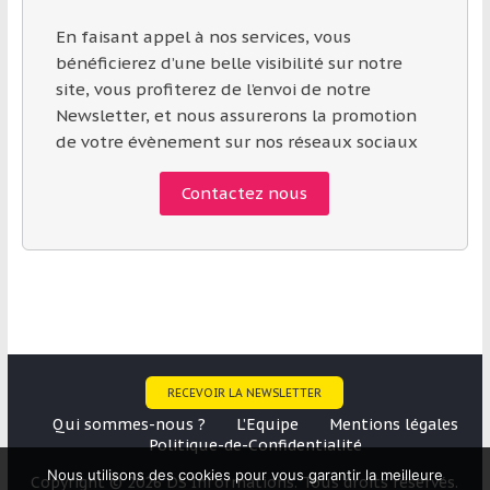
En faisant appel à nos services, vous
bénéficierez d’une belle visibilité sur notre
site, vous profiterez de l’envoi de notre
Newsletter, et nous assurerons la promotion
de votre évènement sur nos réseaux sociaux
Contactez nous
RECEVOIR LA NEWSLETTER
Qui sommes-nous ?
L’Equipe
Mentions légales
Politique-de-Confidentialité
Nous utilisons des cookies pour vous garantir la meilleure
Copyright © 2026 DS Informations. Tous droits réservés.