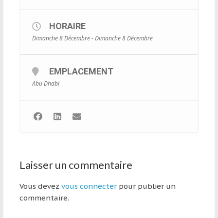
et
à
HORAIRE
l’étranger
Dimanche 8 Décembre - Dimanche 8 Décembre
pour
assouvir
leur
EMPLACEMENT
passion,
Abu Dhabi
tout
en
profitant
de
la
découverte
culturelle
Laisser un commentaire
d’un
pays
Vous devez
vous connecter
pour publier un
/
commentaire.
d’une