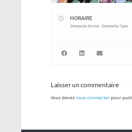
leur
passion,
tout
HORAIRE
en
Dimanche 24 mai - Dimanche 7 Juin
profitant
de
la
découverte
culturelle
d’un
pays
/
Laisser un commentaire
d’une
région
Vous devez
vous connecter
pour publ