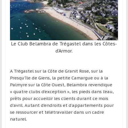
et
à
l’étranger
pour
assouvir
leur
Le Club Belambra de Trégastel dans les Côtes-
passion,
d’Armor.
tout
en
profitant
A Trégastel sur la Côte de Granit Rose, sur la
de
Presqu’île de Giens, la petite Camargue ou à la
la
Palmyre sur la Côte Ouest, Belambra revendique
découverte
« quatre clubs d’exception », les pieds dans l’eau,
culturelle
prêts pour accueillir les clients durant ce mois
d’un
d’avril. Autant d’endroits et d’appartements pour
pays
se ressourcer et télétravailler dans un cadre
/
naturel.
d’une