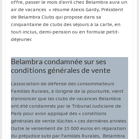
offre, passer le mois d’avril chez Belambra aura un
air de vacances » résume Alexis Gardy, Président
de Belambra Clubs qui propose dans sa
cinquantaine de clubs des séjours à la carte, en
tout-inclus, demi-pension ou en formule petit-
déjeuner.
Belambra condamnée sur ses
conditions générales de vente
L’association de défense des consommateurs
Familles Rurales, à l’origine de la poursuite, vient
d’annoncer que les clubs de vacances Belambra
ont été condamnés par le Tribunal Judiciaire de
Paris pour avoir appliqué des « conditions
générales de vente illicites » ces dernières années.
Outre le versement de 15 000 euros en réparation
du préjudice subi par Familles Rurales, Belambra