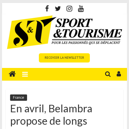
Skip
to
content
Sport
RECEVOIR LA NEWSLETTER
et
Tourisme
est
un
site
média
France
sur
En avril, Belambra
le
propose de longs
tourisme
sportif