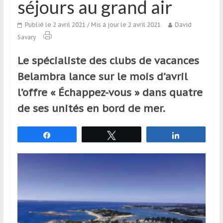
séjours au grand air
qui
s’adresse
Publié le 2 avril 2021
/ Mis à jour le 2 avril 2021
David
aux
Savary
voyageurs
ponctuels
Le spécialiste des clubs de vacances
ou
Belambra lance sur le mois d’avril
réguliers,
pratiquants,
l’offre « Échappez-vous » dans quatre
passionnés
de ses unités en bord de mer.
ou
simples
Partagez
Tweetez
Partagez
spectateurs
de
sport,
qui
se
déplacent
en
France