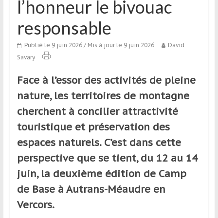
l’honneur le bivouac
qui
s’adresse
responsable
aux
voyageurs
Publié le 9 juin 2026
/ Mis à jour le 9 juin 2026
David
ponctuels
Savary
ou
réguliers,
Face à l’essor des activités de pleine
pratiquants,
nature, les territoires de montagne
passionnés
cherchent à concilier attractivité
ou
simples
touristique et préservation des
spectateurs
espaces naturels. C’est dans cette
de
perspective que se tient, du 12 au 14
sport,
qui
juin, la deuxième édition de Camp
se
de Base à Autrans-Méaudre en
déplacent
Vercors.
en
France