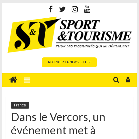
Skip
to
content
Sport
RECEVOIR LA NEWSLETTER
et
Tourisme
est
un
site
média
France
sur
Dans le Vercors, un
le
événement met à
tourisme
sportif