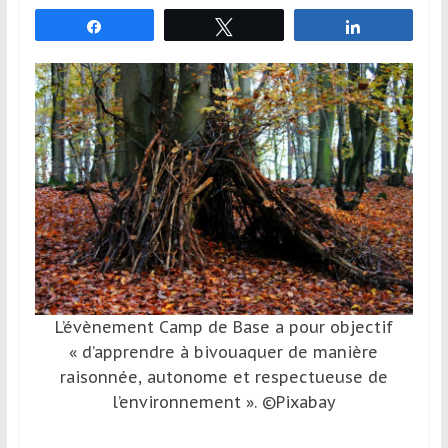
et
Partagez
Tweetez
Partagez
à
l’étranger
pour
assouvir
leur
passion,
tout
en
profitant
de
la
découverte
L’évènement Camp de Base a pour objectif
culturelle
« d’apprendre à bivouaquer de manière
d’un
raisonnée, autonome et respectueuse de
pays
l’environnement ». ©Pixabay
/
d’une