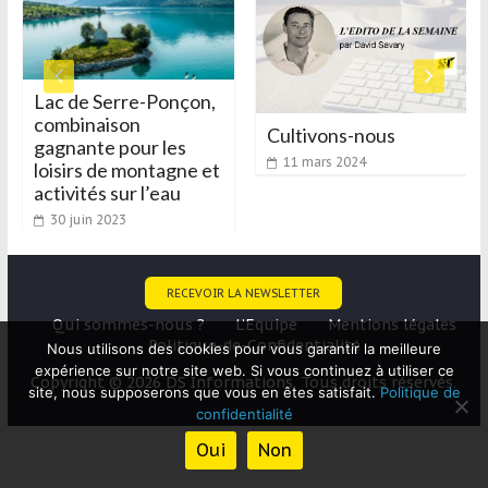
Lac de Serre-Ponçon,
combinaison
Cultivons-nous
gagnante pour les
11 mars 2024
loisirs de montagne et
activités sur l’eau
30 juin 2023
RECEVOIR LA NEWSLETTER
Qui sommes-nous ?
L’Equipe
Mentions légales
Politique-de-Confidentialité
Nous utilisons des cookies pour vous garantir la meilleure
expérience sur notre site web. Si vous continuez à utiliser ce
Copyright © 2026 DS Informations. Tous droits réservés.
site, nous supposerons que vous en êtes satisfait.
Politique de
confidentialité
Oui
Non