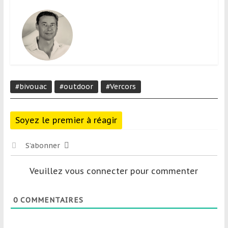
#bivouac
#outdoor
#Vercors
Soyez le premier à réagir
S’abonner
Veuillez vous connecter pour commenter
0
COMMENTAIRES