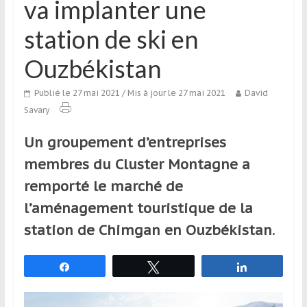
va implanter une
qui
s’adresse
station de ski en
aux
voyageurs
Ouzbékistan
ponctuels
ou
Publié le 27 mai 2021
/ Mis à jour le 27 mai 2021
David
réguliers,
Savary
pratiquants,
passionnés
Un groupement d’entreprises
ou
membres du Cluster Montagne a
simples
remporté le marché de
spectateurs
de
l’aménagement touristique de la
sport,
station de Chimgan en Ouzbékistan
.
qui
se
Partagez
Tweetez
Partagez
déplacent
en
France