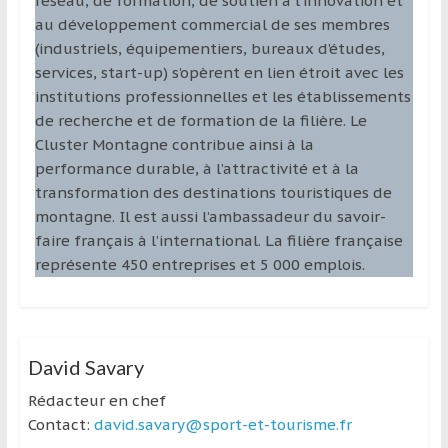
réseau, de formation, de soutien à l’innovation et
au développement commercial de ses membres
(industriels, équipementiers, bureaux d’études,
services, start-up) s’opèrent en lien étroit avec les
institutions professionnelles et les établissements
de recherche et de formation de la filière. Le
Cluster Montagne contribue ainsi à la
performance durable, à l’attractivité et à la
transformation des destinations touristiques de
montagne. Il est aussi l’ambassadeur du savoir-
faire français à l’international. La filière française
représente 450 entreprises et 5 000 emplois.
David Savary
Rédacteur en chef
Contact:
david.savary@sport-et-tourisme.fr