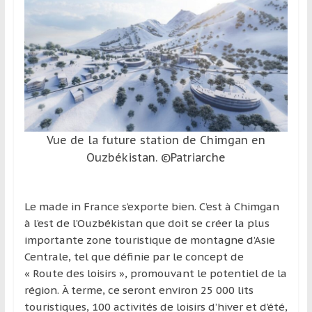
et
à
l’étranger
pour
assouvir
leur
passion,
tout
Vue de la future station de Chimgan en
en
Ouzbékistan. ©Patriarche
profitant
de
la
Le made in France s’exporte bien. C’est à Chimgan
découverte
à l’est de l’Ouzbékistan que doit se créer la plus
culturelle
importante zone touristique de montagne d’Asie
d’un
Centrale, tel que définie par le concept de
pays
« Route des loisirs », promouvant le potentiel de la
/
région. À terme, ce seront environ 25 000 lits
d’une
touristiques, 100 activités de loisirs d’hiver et d’été,