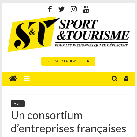
Skip
to
content
Sport
RECEVOIR LA NEWSLETTER
et
Tourisme
est
un
site
média
Asie
sur
Un consortium
le
d’entreprises françaises
tourisme
sportif