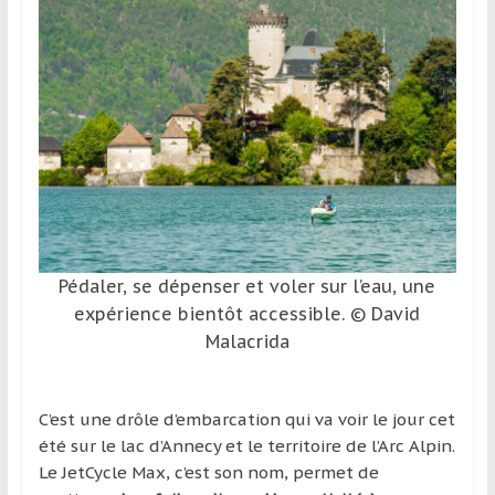
et
à
l’étranger
pour
assouvir
leur
passion,
tout
en
profitant
de
Pédaler, se dépenser et voler sur l’eau, une
la
expérience bientôt accessible. © David
découverte
Malacrida
culturelle
d’un
pays
C’est une drôle d’embarcation qui va voir le jour cet
/
été sur le lac d’Annecy et le territoire de l’Arc Alpin.
d’une
Le JetCycle Max, c’est son nom, permet de