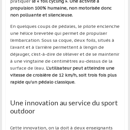
région
pratiquer
le « foil cycling ». Une activité à
propulsion 100% humaine, non motorisée donc
non polluante et silencieuse.
En quelques coups de pédales, le pilote enclenche
une hélice brevetée qui permet de propulser
l’embarcation. Sous sa coque, deux foils, situés à
l’avant et à l’arrière permettent à l’engin de
déjauger, c’est-à-dire de s’élever et de se maintenir
à une vingtaine de centimètres au-dessus de la
surface de l’eau.
L’utilisateur peut atteindre une
vitesse de croisière de 12 km/h, soit trois fois plus
rapide qu’un pédalo classique.
Une innovation au service du sport
outdoor
Cette innovation, on la doit à deux enseignants