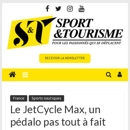
Skip
to
content
Sport
RECEVOIR LA NEWSLETTER
et
Tourisme
est
un
site
média
France
Sports nautiques
sur
Le JetCycle Max, un
le
pédalo pas tout à fait
tourisme
sportif