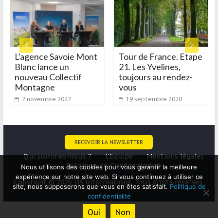
L’agence Savoie Mont
Tour de France. Etape
Blanc lance un
21. Les Yvelines,
nouveau Collectif
toujours au rendez-
Montagne
vous
2 novembre 2022
19 septembre 2020
RECEVOIR LA NEWSLETTER
Qui sommes-nous ?
L’Equipe
Mentions légales
Politique-de-Confidentialité
Nous utilisons des cookies pour vous garantir la meilleure
expérience sur notre site web. Si vous continuez à utiliser ce
Copyright © 2026 DS Informations. Tous droits réservés.
site, nous supposerons que vous en êtes satisfait.
Politique de
confidentialité
Oui
Non