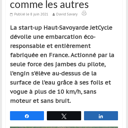
comme les autres
qui
s’adresse
Publié le 8 juin 2021
David Savary
aux
voyageurs
La start-up Haut-Savoyarde JetCycle
ponctuels
dévoile une embarcation éco-
ou
réguliers,
responsable et entièrement
pratiquants,
fabriquée en France. Actionné par la
passionnés
seule force des jambes du pilote,
ou
simples
l’engin s’élève au-dessus de la
spectateurs
surface de l’eau grâce à ses foils et
de
vogue à plus de 10 km/h, sans
sport,
qui
moteur et sans bruit.
se
déplacent
Partagez
Tweetez
Partagez
en
France