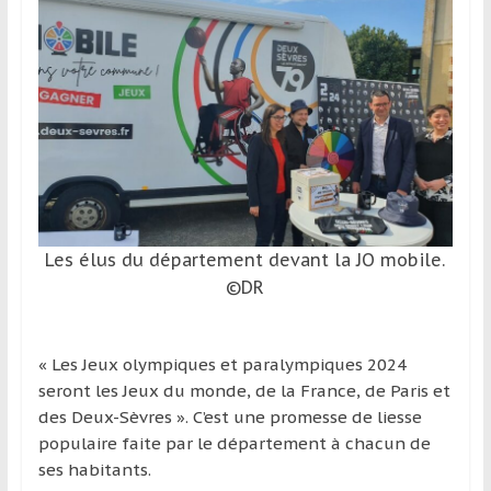
et
à
l’étranger
pour
assouvir
leur
passion,
tout
en
profitant
Les élus du département devant la JO mobile.
de
©DR
la
découverte
culturelle
« Les Jeux olympiques et paralympiques 2024
d’un
seront les Jeux du monde, de la France, de Paris et
pays
des Deux-Sèvres ». C’est une promesse de liesse
/
populaire faite par le département à chacun de
d’une
ses habitants.