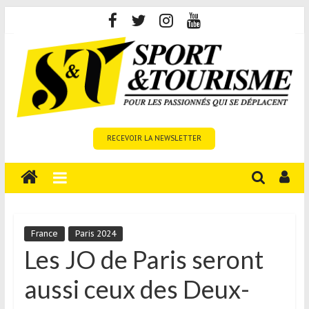
Skip
to
content
Sport
RECEVOIR LA NEWSLETTER
et
Tourisme
est
un
site
média
France
Paris 2024
sur
Les JO de Paris seront
le
aussi ceux des Deux-
tourisme
sportif