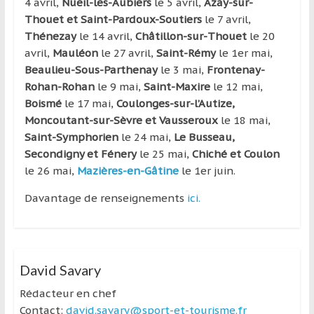
4 avril,
Nueil-les-Aubiers
le 5 avril,
Azay-sur-
Thouet et Saint-Pardoux-Soutiers
le 7 avril,
Thénezay
le 14 avril,
Châtillon-sur-Thouet
le 20
avril,
Mauléon
le 27 avril,
Saint-Rémy
le 1er mai,
Beaulieu-Sous-Parthenay
le 3 mai,
Frontenay-
Rohan-Rohan
le 9 mai,
Saint-Maxire
le 12 mai,
Boismé
le 17 mai,
Coulonges-sur-l’Autize,
Moncoutant-sur-Sèvre et Vausseroux
le 18 mai,
Saint-Symphorien
le 24 mai,
Le Busseau,
Secondigny et Fénery
le 25 mai,
Chiché et Coulon
le 26 mai,
Mazières-en-Gâtine
le 1er juin.
Davantage de renseignements
ici.
David Savary
Rédacteur en chef
Contact:
david.savary@sport-et-tourisme.fr