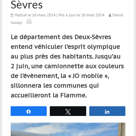
Sèvres
qui
s’adresse
Publié le 18 mars 2024
/ Mis à jour le 18 mars 2024
David
aux
Savary
voyageurs
ponctuels
Le département des Deux-Sèvres
ou
entend véhiculer l’esprit olympique
réguliers,
pratiquants,
au plus près des habitants. Jusqu’au
passionnés
2 juin, une camionnette aux couleurs
ou
de l’évènement, la « JO mobile »,
simples
spectateurs
sillonnera les communes qui
de
accueilleront la Flamme.
sport,
qui
Partagez
Tweetez
Partagez
se
déplacent
en
France