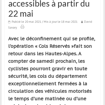
accessibles à partir du
qui
s’adresse
22 mai
aux
voyageurs
Publié le 20 mai 2021
/ Mis à jour le 18 mai 2021
David
ponctuels
Savary
ou
réguliers,
Avec le déconfinement qui se profile,
pratiquants,
l’opération « Cols Réservés »fait son
passionnés
retour dans les Hautes-Alpes. A
ou
simples
compter de samedi prochain, les
spectateurs
cyclistes pourront gravir en toute
de
sécurité, les cols du département
sport,
qui
exceptionnellement fermées à la
se
circulation des véhicules motorisés
déplacent
le temps d’une matinée ou d’une
en
France