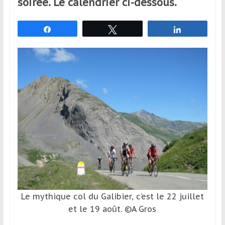
soirée. Le calendrier ci-dessous.
et
à
Partagez
Tweetez
Partagez
l’étranger
pour
assouvir
leur
passion,
tout
en
profitant
de
la
découverte
culturelle
d’un
pays
Le mythique col du Galibier, c’est le 22 juillet
/
et le 19 août. ©A Gros
d’une