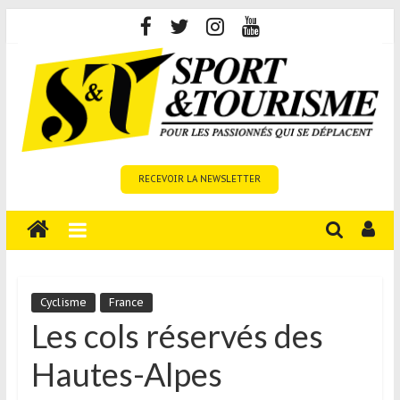
Skip
to
content
Sport
RECEVOIR LA NEWSLETTER
et
Tourisme
est
un
site
média
Cyclisme
France
sur
Les cols réservés des
le
Hautes-Alpes
tourisme
sportif