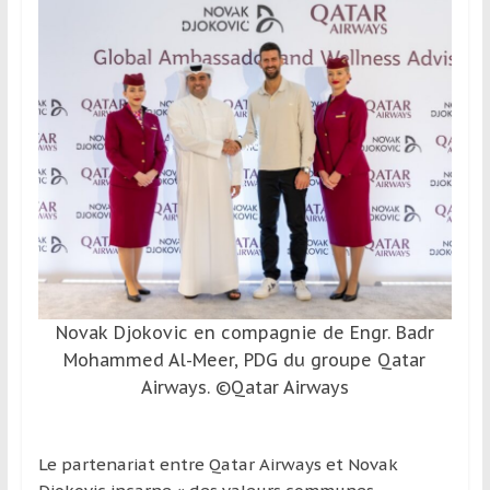
et
à
l’étranger
pour
assouvir
leur
passion,
tout
en
profitant
de
la
Novak Djokovic en compagnie de Engr. Badr
découverte
Mohammed Al-Meer, PDG du groupe Qatar
culturelle
Airways. ©Qatar Airways
d’un
pays
/
Le partenariat entre Qatar Airways et Novak
d’une