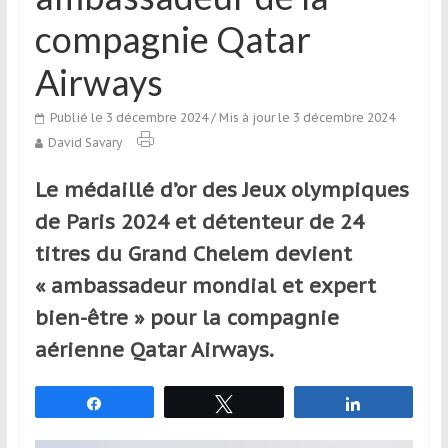
qui
compagnie Qatar
s’adresse
aux
Airways
voyageurs
ponctuels
Publié le 3 décembre 2024
/ Mis à jour le 3 décembre 2024
ou
David Savary
réguliers,
pratiquants,
Le médaillé d’or des Jeux olympiques
passionnés
de Paris 2024 et détenteur de 24
ou
simples
titres du Grand Chelem devient
spectateurs
« ambassadeur mondial et expert
de
bien-être » pour la compagnie
sport,
qui
aérienne Qatar Airways.
se
déplacent
Partagez
Tweetez
Partagez
en
France