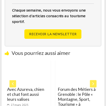
Chaque semaine, nous vous envoyons une
sélection d'articles consacrés au tourisme
sportif.
RECEVOIR LA NEWSLETTER
Vous pourriez aussi aimer
Avec Azureva, chien
Forum des Métiers à
La 
t chat font aussi
Grenoble : le Pôle «
«sp
eurs valises
Montagne, Sport,
Spo
Tourisme » à
réj
27 mars 2025