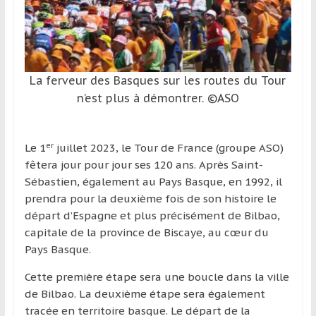
et
à
l’étranger
pour
La ferveur des Basques sur les routes du Tour
assouvir
leur
n’est plus à démontrer. ©ASO
passion,
tout
er
Le 1
juillet 2023, le Tour de France (groupe ASO)
en
fêtera jour pour jour ses 120 ans. Après Saint-
profitant
Sébastien, également au Pays Basque, en 1992, il
de
prendra pour la deuxième fois de son histoire le
la
départ d’Espagne et plus précisément de Bilbao,
découverte
capitale de la province de Biscaye, au cœur du
culturelle
Pays Basque.
d’un
pays
Cette première étape sera une boucle dans la ville
/
de Bilbao. La deuxième étape sera également
d’une
tracée en territoire basque. Le départ de la