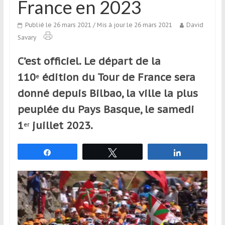
France en 2023
qui
s’adresse
Publié le 26 mars 2021
/ Mis à jour le 26 mars 2021
David
aux
Savary
voyageurs
ponctuels
C’est officiel. Le départ de la
ou
110
édition du Tour de France sera
réguliers,
e
pratiquants,
donné depuis Bilbao, la ville la plus
passionnés
peuplée du Pays Basque, le samedi
ou
1
juillet 2023.
simples
er
spectateurs
de
Partagez
Tweetez
Partagez
sport,
qui
se
déplacent
en
France