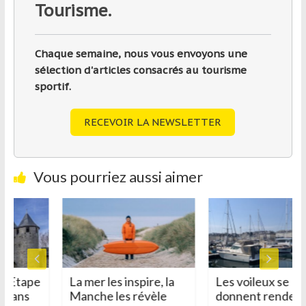
Tourisme.
Chaque semaine, nous vous envoyons une
sélection d'articles consacrés au tourisme
sportif.
RECEVOIR LA NEWSLETTER
Vous pourriez aussi aimer
 Etape
La mer les inspire, la
Les voileux se
dans
Manche les révèle
donnent rendez-v