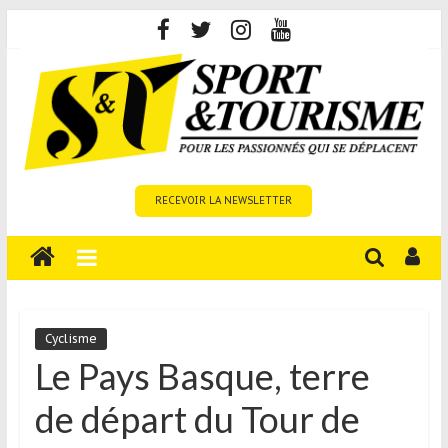
Skip
to
content
Sport
RECEVOIR LA NEWSLETTER
et
Tourisme
est
un
site
média
Cyclisme
sur
Le Pays Basque, terre
le
de départ du Tour de
tourisme
sportif