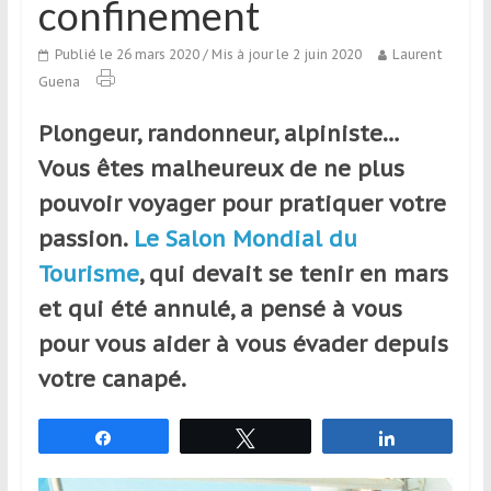
confinement
qui
s’adresse
Publié le 26 mars 2020
/ Mis à jour le 2 juin 2020
Laurent
aux
Guena
voyageurs
ponctuels
Plongeur, randonneur, alpiniste…
ou
Vous êtes malheureux de ne plus
réguliers,
pratiquants,
pouvoir voyager pour pratiquer votre
passionnés
passion.
Le Salon Mondial du
ou
Tourisme
, qui devait se tenir en mars
simples
spectateurs
et qui été annulé, a pensé à vous
de
pour vous aider à vous évader depuis
sport,
votre canapé.
qui
se
déplacent
Partagez
Tweetez
Partagez
en
France