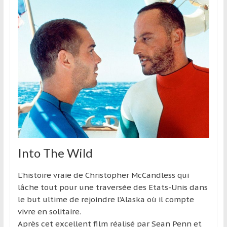
et
à
l’étranger
pour
assouvir
leur
passion,
tout
en
profitant
de
la
Into The Wild
découverte
culturelle
L’histoire vraie de Christopher McCandless qui
d’un
lâche tout pour une traversée des Etats-Unis dans
pays
le but ultime de rejoindre l’Alaska où il compte
/
vivre en solitaire.
d’une
Après cet excellent film réalisé par Sean Penn et