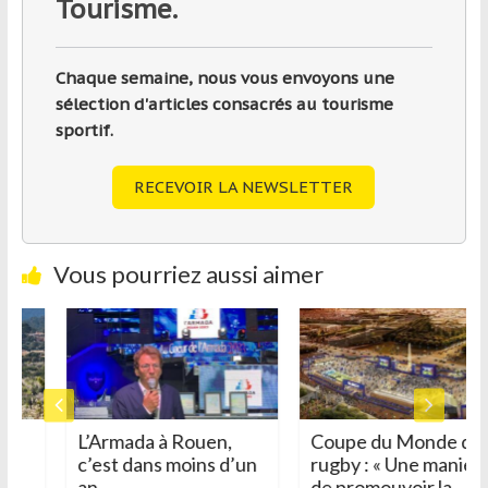
Tourisme.
Chaque semaine, nous vous envoyons une
sélection d'articles consacrés au tourisme
sportif.
RECEVOIR LA NEWSLETTER
Vous pourriez aussi aimer
L’Armada à Rouen,
Coupe du Monde de
c’est dans moins d’un
rugby : « Une manièr
ir
an
de promouvoir la