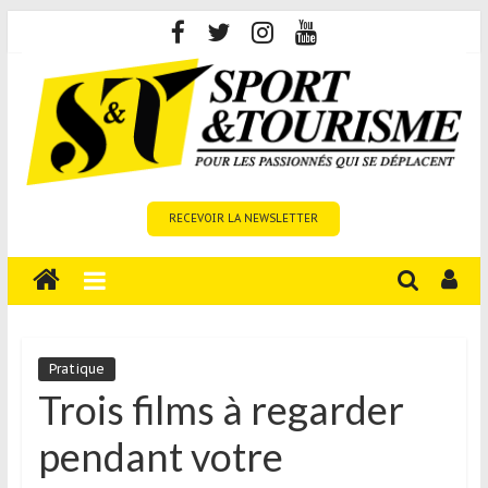
Skip
to
content
Sport
RECEVOIR LA NEWSLETTER
et
Tourisme
est
un
site
média
Pratique
sur
Trois films à regarder
le
pendant votre
tourisme
sportif