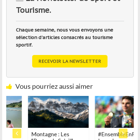
Tourisme.
Chaque semaine, nous vous envoyons une
sélection d'articles consacrés au tourisme
sportif.
RECEVOIR LA NEWSLETTER
Vous pourriez aussi aimer
e
Montagne : Les
#EnsembleEnFran