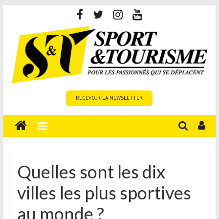
Skip
to
content
Sport
RECEVOIR LA NEWSLETTER
et
Tourisme
est
un
site
média
Quelles sont les dix
sur
villes les plus sportives
le
tourisme
au monde ?
sportif