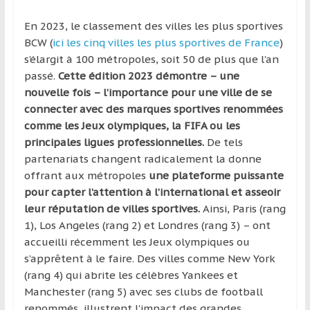
région
En 2023, le classement des villes les plus sportives
BCW (
ici les cinq villes les plus sportives de France
)
s’élargit à 100 métropoles, soit 50 de plus que l’an
passé.
Cette édition 2023 démontre – une
nouvelle fois – l’importance pour une ville de se
connecter avec des marques sportives renommées
comme les Jeux olympiques, la FIFA ou les
principales ligues professionnelles.
De tels
partenariats changent radicalement la donne
offrant aux métropoles
une plateforme puissante
pour capter l’attention à l’international et asseoir
leur réputation de villes sportives.
Ainsi, Paris (rang
1), Los Angeles (rang 2) et Londres (rang 3) – ont
accueilli récemment les Jeux olympiques ou
s’apprêtent à le faire. Des villes comme New York
(rang 4) qui abrite les célèbres Yankees et
Manchester (rang 5) avec ses clubs de football
renommés, illustrent l’impact des grandes