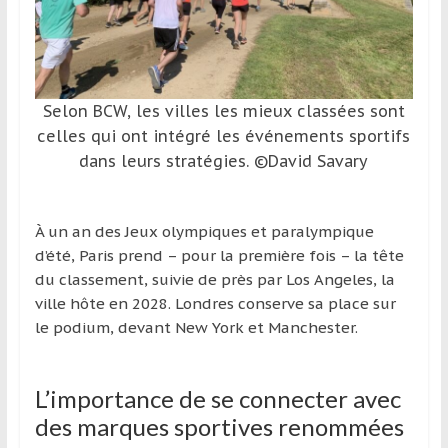
et
à
l’étranger
pour
Selon BCW, les villes les mieux classées sont
assouvir
celles qui ont intégré les événements sportifs
leur
dans leurs stratégies. ©David Savary
passion,
tout
en
À un an des Jeux olympiques et paralympique
profitant
d’été, Paris prend – pour la première fois – la tête
de
du classement, suivie de près par Los Angeles, la
la
ville hôte en 2028. Londres conserve sa place sur
découverte
le podium, devant New York et Manchester.
culturelle
d’un
pays
L’importance de se connecter avec
/
des marques sportives renommées
d’une