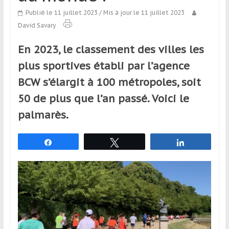
qui
Publié le 11 juillet 2023
/ Mis à jour le 11 juillet 2023
s’adresse
David Savary
aux
voyageurs
En 2023, le classement des villes les
ponctuels
plus sportives établi par l’agence
ou
réguliers,
BCW s’élargit à 100 métropoles, soit
pratiquants,
50 de plus que l’an passé. Voici le
passionnés
palmarès.
ou
simples
spectateurs
Partagez
Tweetez
Partagez
de
sport,
qui
se
déplacent
en
France