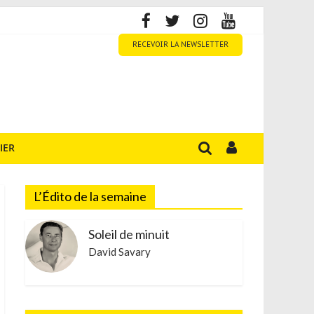
RECEVOIR LA NEWSLETTER
IER
L’Édito de la semaine
Soleil de minuit
David Savary