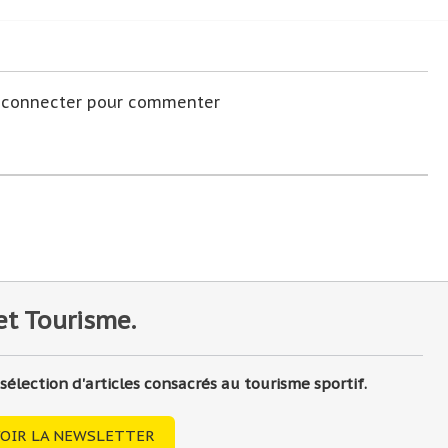
s connecter pour commenter
et Tourisme.
lection d'articles consacrés au tourisme sportif.
OIR LA NEWSLETTER