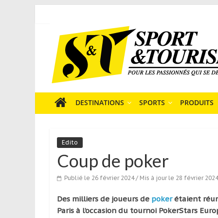
Skip
to
Sport
content
et
Tourisme
est
un
site
média
DESTINATIONS
SPORTS
PRODUITS
sur
le
tourisme
Edito
sportif
Coup de poker
qui
s’adresse
Publié le 26 février 2024
/ Mis à jour le 28 février 202
aux
voyageurs
Des milliers de joueurs de
poker
étaient réun
ponctuels
Paris à l’occasion du tournoi
PokerStars Europ
ou