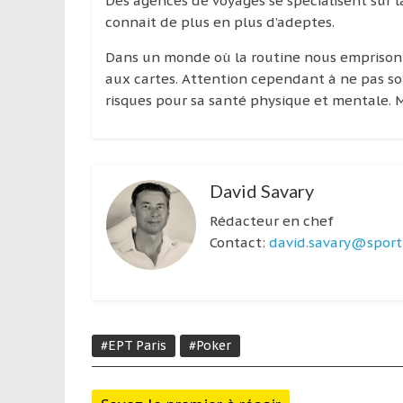
Des agences de voyages se spécialisent sur 
leur
connait de plus en plus d’adeptes.
passion,
tout
Dans un monde où la routine nous emprisonn
en
aux cartes. Attention cependant à ne pas so
profitant
risques pour sa santé physique et mentale. M
de
la
découverte
culturelle
David Savary
d’un
pays
Rédacteur en chef
/
Contact:
david.savary@sport-
d’une
région
#EPT Paris
#Poker