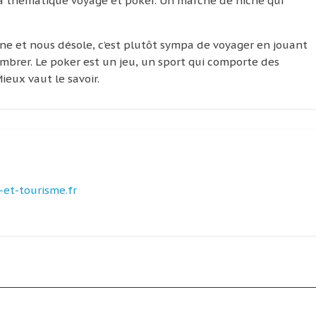
la thématique voyage et poker. Un marché de niche qui
e et nous désole, c’est plutôt sympa de voyager en jouant
mbrer. Le poker est un jeu, un sport qui comporte des
ieux vaut le savoir.
et-tourisme.fr