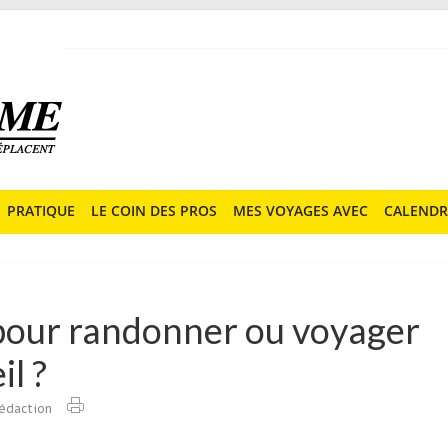
PRATIQUE
LE COIN DES PROS
MES VOYAGES AVEC
CALENDR
pour randonner ou voyager
il ?
édaction