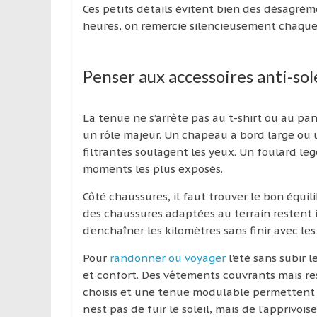
Ces petits détails évitent bien des désagré
heures, on remercie silencieusement chaque c
Penser aux accessoires anti-sol
La tenue ne s’arrête pas au t-shirt ou au pant
un rôle majeur. Un chapeau à bord large ou
filtrantes soulagent les yeux. Un foulard lég
moments les plus exposés.
Côté chaussures, il faut trouver le bon équil
des chaussures adaptées au terrain restent 
d’enchaîner les kilomètres sans finir avec les
Pour
randonner ou voyager
l’été sans subir l
et confort. Des vêtements couvrants mais re
choisis et une tenue modulable permettent de
n’est pas de fuir le soleil, mais de l’apprivoi