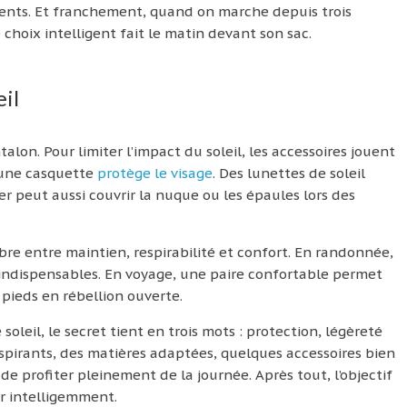
ments. Et franchement, quand on marche depuis trois
hoix intelligent fait le matin devant son sac.
eil
alon. Pour limiter l’impact du soleil, les accessoires jouent
 une casquette
protège le visage
. Des lunettes de soleil
er peut aussi couvrir la nuque ou les épaules lors des
ibre entre maintien, respirabilité et confort. En randonnée,
indispensables. En voyage, une paire confortable permet
 pieds en rébellion ouverte.
e soleil, le secret tient en trois mots : protection, légèreté
spirants, des matières adaptées, quelques accessoires bien
 profiter pleinement de la journée. Après tout, l’objectif
ser intelligemment.