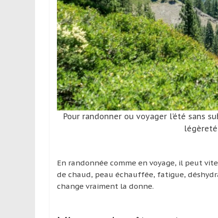
leur
passion,
tout
en
profitant
de
la
découverte
culturelle
d’un
Pour randonner ou voyager l’été sans subi
pays
légèreté
/
d’une
région
En randonnée comme en voyage, il peut vite
de chaud, peau échauffée, fatigue, déshyd
change vraiment la donne.