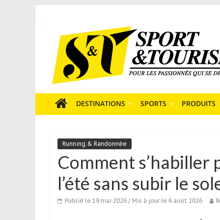
Skip
to
Sport
content
et
Tourisme
est
un
site
média
DESTINATIONS
SPORTS
PRODUITS
sur
le
tourisme
Running & Randonnée
sportif
Comment s’habiller 
qui
s’adresse
l’été sans subir le sole
aux
voyageurs
Publié le 19 mai 2026
/ Mis à jour le 6 août 2026
R
ponctuels
ou