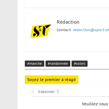
Rédaction
Contact:
redaction@sport-et
#marche
#randonnée
#soleil
Soyez le premier à réagir
S’abonner
Veuillez vou