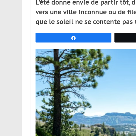
L’été donne envie de partir tôt,
réguliers,
vers une ville inconnue ou de file
pratiquants,
passionnés
que le soleil ne se contente pas t
ou
simples
Partagez
spectateurs
de
sport,
qui
se
déplacent
en
France
et
à
l’étranger
pour
assouvir