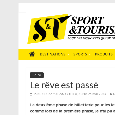
Skip
to
Sport
content
et
Tourisme
est
un
site
média
DESTINATIONS
SPORTS
PRODUITS
sur
le
tourisme
Edito
sportif
Le rêve est passé
qui
s’adresse
Publié le 22 mai 2023
/ Mis à jour le 23 mai 2023
D
aux
voyageurs
La deuxième
phase de billetterie pour les J
ponctuels
comme lors de la première phase, je n’ai pu 
ou