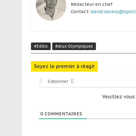
Rédacteur en chef
Contact:
david.savary@sport-
#Edito
#Jeux Olympiques
Soyez le premier à réagir
S’abonner
Veuillez vou
0
COMMENTAIRES