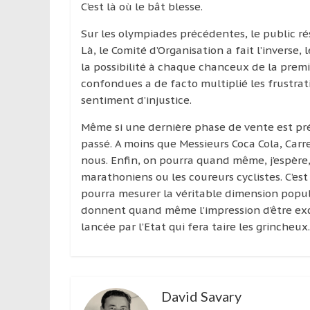
leur
C’est là où le bât blesse.
passion,
Sur les olympiades précédentes, le public rés
tout
Là, le Comité d’Organisation a fait l’inverse,
en
la possibilité à chaque chanceux de la premi
profitant
confondues a de facto multiplié les frustra
de
sentiment d’injustice.
la
découverte
Même si une dernière phase de vente est prévue
culturelle
passé. A moins que Messieurs Coca Cola, Carr
d’un
nous. Enfin, on pourra quand même, j’espère,
pays
marathoniens ou les coureurs cyclistes. C’est 
/
pourra mesurer la véritable dimension popul
d’une
donnent quand même l’impression d’être exclu
région
lancée par l’Etat qui fera taire les grincheux.
David Savary