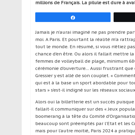
millions de Français. La pilule est dure à aval
réguliers,
pratiquants,
Partagez
passionnés
ou
Jamais je n’aurai imaginé ne pas prendre pa
simples
moi. A Paris. Et pourtant la réalité m’a rattra
spectateurs
tout le monde. En résumé, si vous n’étiez pas
de
chance d’en être. Ou alors il fallait mettre l
sport,
femmes de volleyball de plage, minimum 680 
qui
cérémonie d’ouverture… Aussi frustrant que
se
Gressier y est allé de son couplet. « Commen
déplacent
qui est à la base un sport abordable pour tou
en
stars » s’est-il indigné sur les réseaux sociaux
France
et
Alors oui la billetterie est un succès puisque
à
fallait-il communiquer sur des « Jeux popul
l’étranger
boomerang à la tête du Comité d’Organisation.
pour
beaucoup sont préemptés par l’Etat et les Coll
assouvir
mais pour l’autre moitié, Paris 2024 a pratiqu