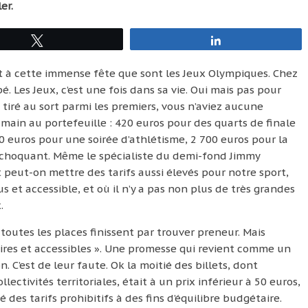
er.
Tweetez
Partagez
rt à cette immense fête que sont les Jeux Olympiques. Chez
pé. Les Jeux, c’est une fois dans sa vie. Oui mais pas pour
 tiré au sort parmi les premiers, vous n’aviez aucune
a main au portefeuille : 420 euros pour des quarts de finale
euros pour une soirée d’athlétisme, 2 700 euros pour la
 choquant. Même le spécialiste du demi-fond Jimmy
t peut-on mettre des tarifs aussi élevés pour notre sport,
s et accessible, et où il n’y a pas non plus de très grandes
.
 toutes les places finissent par trouver preneur. Mais
aires et accessibles ». Une promesse qui revient comme un
 C’est de leur faute. Ok la moitié des billets, dont
ectivités territoriales, était à un prix inférieur à 50 euros,
é des tarifs prohibitifs à des fins d’équilibre budgétaire.