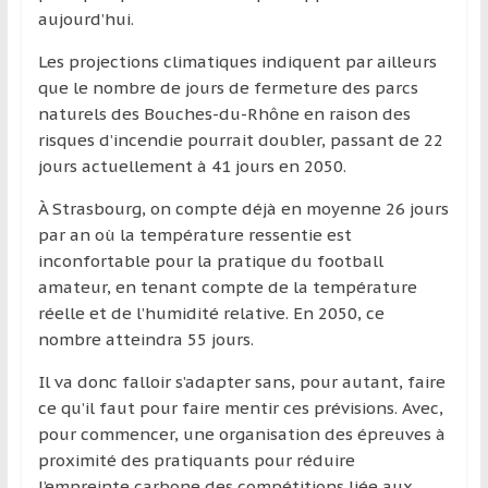
aujourd’hui.
et
à
Les projections climatiques indiquent par ailleurs
l’étranger
que le nombre de jours de fermeture des parcs
pour
naturels des Bouches-du-Rhône en raison des
assouvir
risques d’incendie pourrait doubler, passant de 22
leur
jours actuellement à 41 jours en 2050.
passion,
tout
À Strasbourg, on compte déjà en moyenne 26 jours
en
par an où la température ressentie est
profitant
inconfortable pour la pratique du football
de
amateur, en tenant compte de la température
la
réelle et de l’humidité relative. En 2050, ce
découverte
nombre atteindra 55 jours.
culturelle
Il va donc falloir s’adapter sans, pour autant, faire
d’un
ce qu’il faut pour faire mentir ces prévisions. Avec,
pays
pour commencer, une organisation des épreuves à
/
proximité des pratiquants pour réduire
d’une
l’empreinte carbone des compétitions liée aux