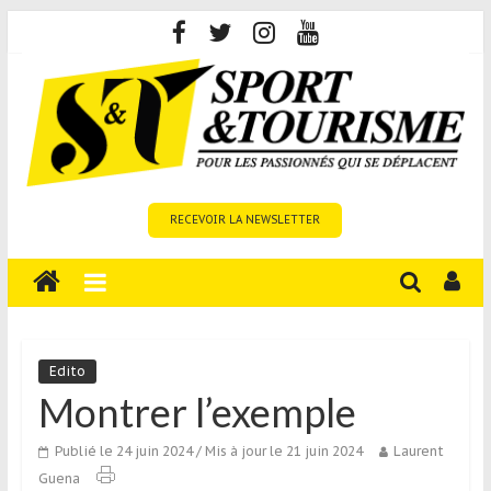
Skip
to
content
Sport
RECEVOIR LA NEWSLETTER
et
Tourisme
est
un
site
média
Edito
sur
Montrer l’exemple
le
tourisme
Publié le 24 juin 2024
/ Mis à jour le 21 juin 2024
Laurent
sportif
Guena