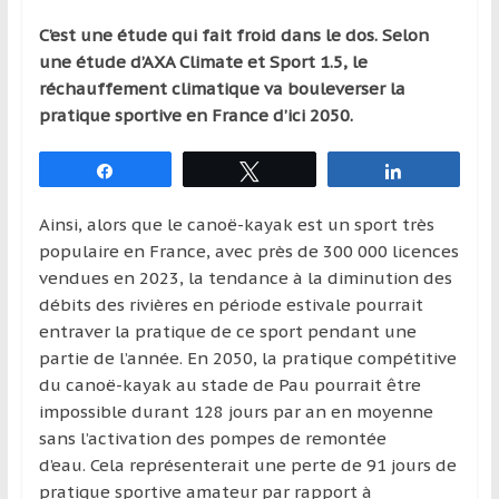
qui
C’est une étude qui fait froid dans le dos. Selon
s’adresse
une étude d’AXA Climate et Sport 1.5, le
aux
réchauffement climatique va bouleverser la
voyageurs
pratique sportive en France d’ici 2050.
ponctuels
ou
Partagez
Tweetez
Partagez
réguliers,
pratiquants,
Ainsi, alors que le canoë-kayak est un sport très
passionnés
populaire en France, avec près de 300 000 licences
ou
vendues en 2023, la tendance à la diminution des
simples
débits des rivières en période estivale pourrait
spectateurs
entraver la pratique de ce sport pendant une
de
partie de l’année. En 2050, la pratique compétitive
sport,
du canoë-kayak au stade de Pau pourrait être
qui
impossible durant 128 jours par an en moyenne
se
sans l’activation des pompes de remontée
déplacent
d’eau. Cela représenterait une perte de 91 jours de
en
pratique sportive amateur par rapport à
France