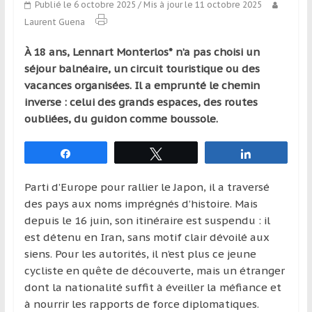
Publié le 6 octobre 2025
/ Mis à jour le 11 octobre 2025
qui
Laurent Guena
s’adresse
aux
À 18 ans, Lennart Monterlos* n’a pas choisi un
voyageurs
séjour balnéaire, un circuit touristique ou des
ponctuels
vacances organisées. Il a emprunté le chemin
ou
inverse : celui des grands espaces, des routes
réguliers,
oubliées, du guidon comme boussole.
pratiquants,
passionnés
Partagez
Tweetez
Partagez
ou
simples
Parti d’Europe pour rallier le Japon, il a traversé
spectateurs
des pays aux noms imprégnés d’histoire. Mais
de
depuis le 16 juin, son itinéraire est suspendu : il
sport,
est détenu en Iran, sans motif clair dévoilé aux
qui
siens. Pour les autorités, il n’est plus ce jeune
se
cycliste en quête de découverte, mais un étranger
déplacent
dont la nationalité suffit à éveiller la méfiance et
en
à nourrir les rapports de force diplomatiques.
France