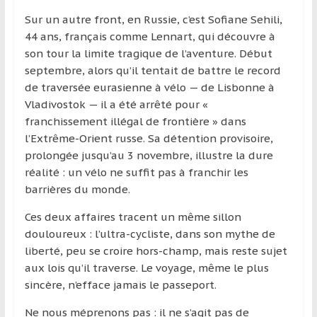
et
Sur un autre front, en Russie, c’est Sofiane Sehili,
à
44 ans, français comme Lennart, qui découvre à
l’étranger
son tour la limite tragique de l’aventure. Début
pour
septembre, alors qu’il tentait de battre le record
assouvir
de traversée eurasienne à vélo — de Lisbonne à
leur
Vladivostok — il a été arrêté pour «
passion,
franchissement illégal de frontière » dans
tout
l’Extrême-Orient russe. Sa détention provisoire,
en
prolongée jusqu’au 3 novembre, illustre la dure
profitant
réalité : un vélo ne suffit pas à franchir les
de
barrières du monde.
la
découverte
Ces deux affaires tracent un même sillon
culturelle
douloureux : l’ultra-cycliste, dans son mythe de
d’un
liberté, peu se croire hors-champ, mais reste sujet
pays
aux lois qu’il traverse. Le voyage, même le plus
/
sincère, n’efface jamais le passeport.
d’une
Ne nous méprenons pas : il ne s’agit pas de