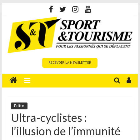
Skip
to
content
Sport
RECEVOIR LA NEWSLETTER
et
Tourisme
est
un
site
média
Edito
sur
Ultra-cyclistes :
le
l’illusion de l’immunité
tourisme
sportif