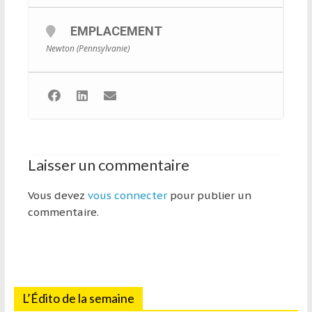
et
à
EMPLACEMENT
l’étranger
Newton (Pennsylvanie)
pour
assouvir
leur
passion,
tout
en
Laisser un commentaire
profitant
de
Vous devez
vous connecter
pour publier un
la
commentaire.
découverte
culturelle
d’un
pays
/
d’une
L’Édito de la semaine