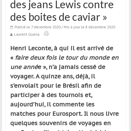
des jeans Lewis contre
qui
s’adresse
des boites de caviar »
aux
voyageurs
Publié le 7 décembre 2020
/ Mis à jour le 8 décembre 2020
ponctuels
Laurent Guena
ou
réguliers,
Henri Leconte, à qui il est arrivé de
pratiquants,
«
faire deux fois le tour du monde en
passionnés
une anné
e », n’a jamais cessé de
ou
simples
voyager. A quinze ans, déjà, il
spectateurs
s’envolait pour le Brésil afin de
de
participer à des tournois et,
sport,
qui
aujourd’hui, il commente les
se
matches pour Eurosport. Il nous livre
déplacent
quelques souvenirs de voyages en
en
France