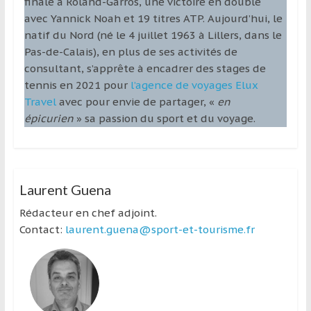
finale à Roland-Garros, une victoire en double
avec Yannick Noah et 19 titres ATP. Aujourd’hui, le
natif du Nord (né le 4 juillet 1963 à Lillers, dans le
Pas-de-Calais), en plus de ses activités de
consultant, s’apprête à encadrer des stages de
tennis en 2021 pour
l’agence de voyages Elux
Travel
avec pour envie de partager, «
en
épicurien
» sa passion du sport et du voyage.
Laurent Guena
Rédacteur en chef adjoint.
Contact:
laurent.guena@sport-et-tourisme.fr