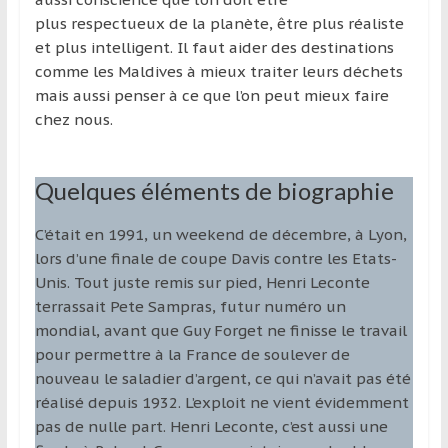
plus respectueux de la planète, être plus réaliste
et plus intelligent. Il faut aider des destinations
comme les Maldives à mieux traiter leurs déchets
mais aussi penser à ce que l’on peut mieux faire
chez nous.
Quelques éléments de biographie
C’était en 1991, un weekend de décembre, à Lyon,
lors d’une finale de coupe Davis contre les Etats-
Unis. Tout juste remis sur pied, Henri Leconte
terrassait Pete Sampras, futur numéro un
mondial, avant que Guy Forget ne finisse le travail
pour permettre à la France de soulever de
nouveau le saladier d’argent, ce qui n’avait pas été
réalisé depuis 1932. L’exploit ne vient évidemment
pas de nulle part. Henri Leconte, c’est aussi une