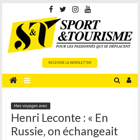
Skip
to
content
Sport
RECEVOIR LA NEWSLETTER
et
Tourisme
est
un
site
média
Mes voyages avec
sur
Henri Leconte : « En
le
Russie, on échangeait
tourisme
sportif