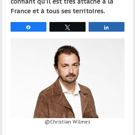
confiant qu’il est très attaché à la
et
France et à tous ses territoires.
à
l’étranger
pour
Partagez
Tweetez
Partagez
assouvir
leur
passion,
tout
en
profitant
de
la
découverte
culturelle
d’un
pays
/
@Christian Wilmes
d’une