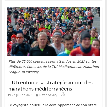
et
à
l’étranger
pour
assouvir
leur
passion,
tout
en
profitant
Plus de 25 000 coureurs sont attendus en 2027 sur les
de
différentes épreuves de la TUI Mediterranean Marathon
la
League. © Pixabay
découverte
culturelle
TUI renforce sa stratégie autour des
d’un
marathons méditerranéens
pays
24 juillet 2026
David Savary
/
d’une
Le voyagiste poursuit le développement de son offre