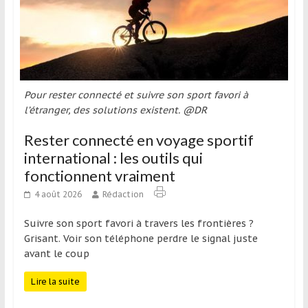
qui
s’adresse
aux
voyageurs
ponctuels
ou
Pour rester connecté et suivre son sport favori à
réguliers,
l’étranger, des solutions existent. @DR
pratiquants,
Rester connecté en voyage sportif
passionnés
international : les outils qui
ou
simples
fonctionnent vraiment
spectateurs
4 août 2026
Rédaction
de
sport,
Suivre son sport favori à travers les frontières ?
qui
Grisant. Voir son téléphone perdre le signal juste
avant le coup
se
déplacent
Lire la suite
en
France