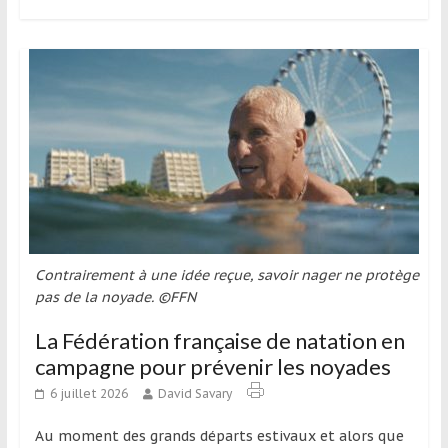
et
à
l’étranger
pour
assouvir
leur
passion,
tout
en
profitant
de
Contrairement à une idée reçue, savoir nager ne protège
la
pas de la noyade. ©FFN
découverte
culturelle
La Fédération française de natation en
d’un
campagne pour prévenir les noyades
pays
6 juillet 2026
David Savary
/
d’une
Au moment des grands départs estivaux et alors que