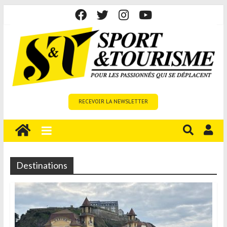
Skip
to
content
Sport
RECEVOIR LA NEWSLETTER
et
Tourisme
est
un
site
Destinations
média
sur
le
tourisme
sportif