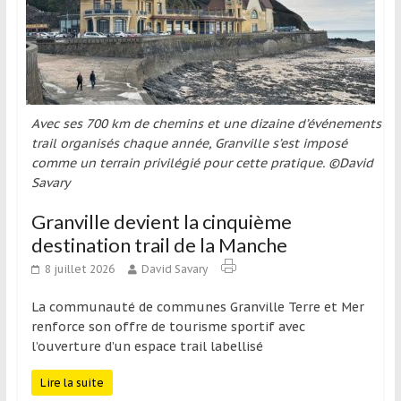
qui
s’adresse
aux
voyageurs
ponctuels
ou
Avec ses 700 km de chemins et une dizaine d’événements
réguliers,
trail organisés chaque année, Granville s’est imposé
pratiquants,
comme un terrain privilégié pour cette pratique. ©David
passionnés
Savary
ou
Granville devient la cinquième
simples
destination trail de la Manche
spectateurs
de
8 juillet 2026
David Savary
sport,
La communauté de communes Granville Terre et Mer
qui
renforce son offre de tourisme sportif avec
se
l’ouverture d’un espace trail labellisé
déplacent
en
Lire la suite
France