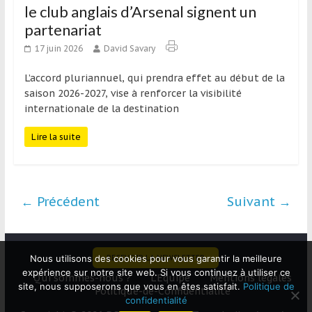
le club anglais d’Arsenal signent un
partenariat
17 juin 2026
David Savary
L’accord pluriannuel, qui prendra effet au début de la
saison 2026-2027, vise à renforcer la visibilité
internationale de la destination
Lire la suite
← Précédent
Suivant →
RECEVOIR LA NEWSLETTER
Nous utilisons des cookies pour vous garantir la meilleure
expérience sur notre site web. Si vous continuez à utiliser ce
Qui sommes-nous ?
L’Equipe
Mentions légales
site, nous supposerons que vous en êtes satisfait.
Politique de
Politique-de-Confidentialité
confidentialité