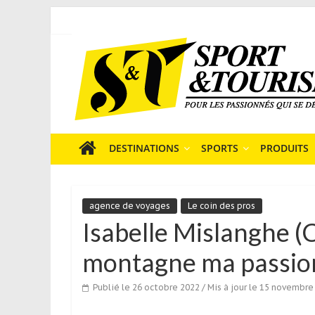
Skip
to
Sport
content
et
Tourisme
est
un
site
média
DESTINATIONS
SPORTS
PRODUITS
sur
le
tourisme
agence de voyages
Le coin des pros
sportif
Isabelle Mislanghe (Cô
qui
s’adresse
montagne ma passion,
aux
voyageurs
Publié le 26 octobre 2022
/ Mis à jour le 15 novembre
ponctuels
ou