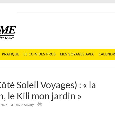
PRATIQUE
LE COIN DES PROS
MES VOYAGES AVEC
CALENDR
té Soleil Voyages) : « la
 le Kili mon jardin »
 2023
David Savary