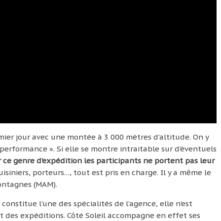
remier jour avec une montée à 3 000 mètres d’altitude. On y
rformance ». Si elle se montre intraitable sur d’éventuels
r ce genre d’expédition les participants ne portent pas leur
uisiniers, porteurs…, tout est pris en charge. Il y a même le
ontagnes (MAM).
constitue l’une des spécialités de l’agence, elle n’est
t des expéditions. Côté Soleil accompagne en effet ses