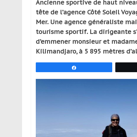
Ancienne sportive de haut niveau
réguliers,
tête de l’agence Côté Soleil Voya
pratiquants,
passionnés
Mer. Une agence généraliste mai
ou
tourisme sportif. La dirigeante s’
simples
d’emmener monsieur et madame
spectateurs
de
Kilimandjaro, à 5 895 mètres d’al
sport,
qui
Partagez
se
déplacent
en
France
et
à
l’étranger
pour
assouvir