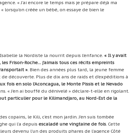
gence. « J’ai encore le temps mais je prépare déjà ma
 « lorsqu’on créée un bébé, on essaye de bien le
sabelle la Nordiste la nourrit depuis l’enfance.
« Il y avait
ne, les Frison-Roche… j’aimais tous ces récits empreints
ransportait »
. Bien des années plus tard, la jeune femme
et de découverte. Plus de dix ans de raids et d’expéditions à
ux fois en solo l’Aconcagua, le Monte Pissis et le Nevado
s. « J’en ai bouffé du dénivelé » déclare-t-elle en rigolant.
ut particulier pour le Kilimandjaro, au Nord-Est de la
s copains, le Kili, c’est mon jardin. J’en suis tombée
he qui l’a depuis
escaladé une vingtaine de fois
. Cette
leurs devenu l’un des produits phares de l’agence Côté