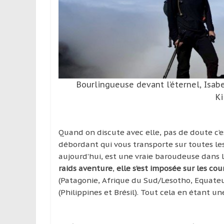
leur
passion,
tout
en
profitant
de
la
Bourlingueuse devant l’éternel, Isabe
découverte
culturelle
Ki
d’un
pays
Quand on discute avec elle, pas de doute c
/
débordant qui vous transporte sur toutes les
d’une
aujourd’hui, est une vraie baroudeuse dans 
région
raids aventure
,
elle s’est imposée sur les cou
(Patagonie, Afrique du Sud/Lesotho, Equateu
(Philippines et Brésil). Tout cela en étant 