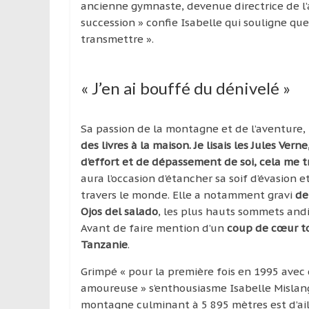
ancienne gymnaste, devenue directrice de l’a
succession » confie Isabelle qui souligne que
transmettre ».
« J’en ai bouffé du dénivelé »
Sa passion de la montagne et de l’aventure, I
des livres à la maison. Je lisais les Jules Ver
d’effort et de dépassement de soi, cela me t
aura l’occasion d’étancher sa soif d’évasion 
travers le monde. Elle a notamment gravi
de
Ojos del salado
, les plus hauts sommets andin
Avant de faire mention d’un
coup de cœur to
Tanzanie
.
Grimpé « pour la première fois en 1995 avec de
amoureuse » s’enthousiasme Isabelle Mislang
montagne culminant à 5 895 mètres est d’ail