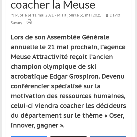
coacher la Meuse
qui
s’adresse
Publié le 11 mai 2021
/ Mis à jour le 31 mai 2021
David
aux
Savary
voyageurs
ponctuels
Lors de son Assemblée Générale
ou
annuelle le 21 mai prochain, l’agence
réguliers,
pratiquants,
Meuse Attractivité reçoit l’ancien
passionnés
champion olympique de ski
ou
acrobatique Edgar Grospiron. Devenu
simples
spectateurs
conférencier spécialisé sur la
de
motivation des ressources humaines,
sport,
celui-ci viendra coacher les décideurs
qui
se
du département sur le thème « Oser,
déplacent
innover, gagner ».
en
France