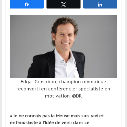
Partagez
Tweetez
Partagez
et
à
l’étranger
pour
assouvir
leur
passion,
tout
en
profitant
de
la
Edgar Grospiron, champion olympique
découverte
reconverti en conférencier spécialiste en
culturelle
motivation. ©DR
d’un
pays
/
« Je ne connais pas la Meuse mais suis ravi et
d’une
enthousiaste à l’idée de venir dans ce