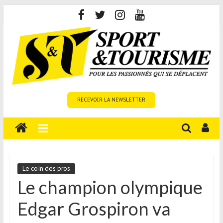
Skip
to
content
Sport
RECEVOIR LA NEWSLETTER
et
Tourisme
est
un
site
média
Le coin des pros
sur
Le champion olympique
le
Edgar Grospiron va
tourisme
sportif