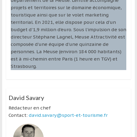
département de la Meuse. L’entité accompagne
projets et territoires sur le domaine économique,
touristique ainsi que sur le volet marketing
territorial. En 2021, elle dispose pour cela d’un
budget d’1,9 million d’euro. Sous l’impulsion de son
directeur Stéphane Lagnel, Meuse Attractivité est
composée d’une équipe d’une quinzaine de
personnes. La Meuse (environ 184 000 habitants)
est à mi-chemin entre Paris (1 heure en TGV) et
Strasbourg.
David Savary
Rédacteur en chef
Contact:
david.savary@sport-et-tourisme.fr