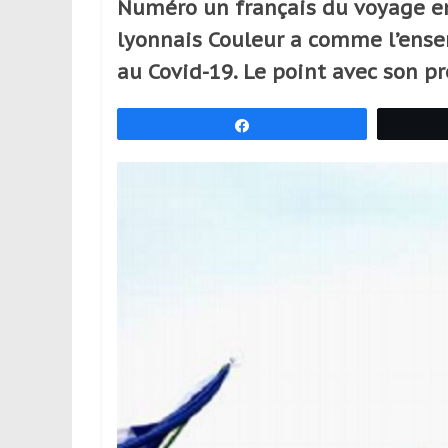
Numéro un français du voyage en
réguliers,
lyonnais Couleur a comme l’ensemb
pratiquants,
passionnés
au Covid-19. Le point avec son p
ou
simples
Partagez
spectateurs
de
sport,
qui
se
déplacent
en
France
et
à
l’étranger
pour
assouvir