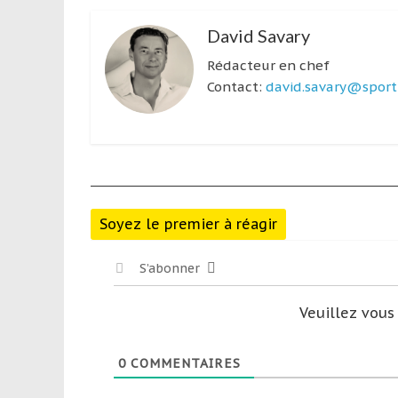
David Savary
Rédacteur en chef
Contact:
david.savary@sport-
Soyez le premier à réagir
S’abonner
Veuillez vou
0
COMMENTAIRES