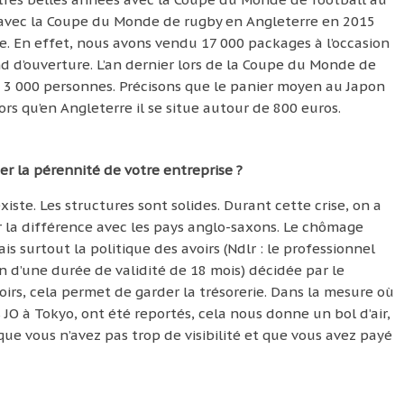
st avec la Coupe du Monde de rugby en Angleterre en 2015
e. En effet, nous avons vendu 17 000 packages à l’occasion
 d’ouverture. L’an dernier lors de la Coupe du Monde de
3 000 personnes. Précisons que le panier moyen au Japon
ors qu’en Angleterre il se situe autour de 800 euros.
ger la pérennité de votre entreprise ?
iste. Les structures sont solides. Durant cette crise, on a
ater la différence avec les pays anglo-saxons. Le chômage
ais surtout la politique des avoirs (Ndlr : le professionnel
n d’une durée de validité de 18 mois) décidée par le
rs, cela permet de garder la trésorerie. Dans la mesure où
JO à Tokyo, ont été reportés, cela nous donne un bol d’air,
ue vous n’avez pas trop de visibilité et que vous avez payé