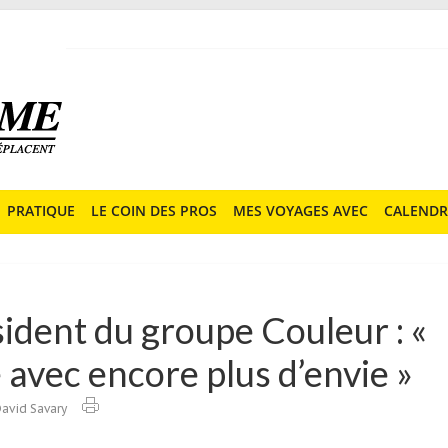
PRATIQUE
LE COIN DES PROS
MES VOYAGES AVEC
CALENDR
sident du groupe Couleur : «
 avec encore plus d’envie »
avid Savary