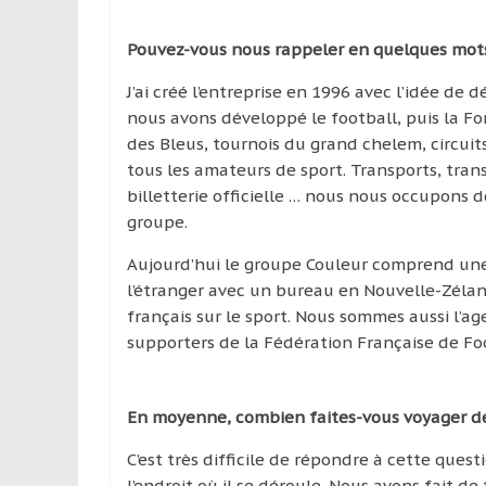
Pouvez-vous nous rappeler en quelques mots 
J’ai créé l’entreprise en 1996 avec l’idée de
nous avons développé le football, puis la Fo
des Bleus, tournois du grand chelem, circui
tous les amateurs de sport. Transports, tra
billetterie officielle … nous nous occupons d
groupe.
Aujourd’hui le groupe Couleur comprend une 
l’étranger avec un bureau en Nouvelle-Zélan
français sur le sport. Nous sommes aussi l’a
supporters de la Fédération Française de Foo
En moyenne, combien faites-vous voyager d
C’est très difficile de répondre à cette que
l’endroit où il se déroule. Nous avons fait 