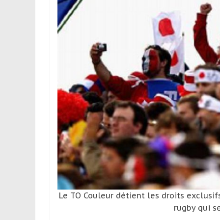
leur
passion,
tout
en
profitant
de
la
découverte
culturelle
d’un
pays
/
d’une
région
Le TO Couleur détient les droits exclusi
rugby qui s