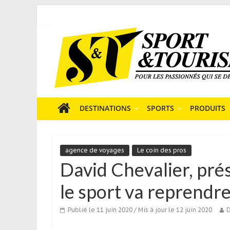
Skip
to
Sport
content
et
Tourisme
est
un
site
média
DESTINATIONS
SPORTS
PRODUITS
sur
le
tourisme
agence de voyages
Le coin des pros
sportif
David Chevalier, pré
qui
s’adresse
le sport va reprendre
aux
voyageurs
Publié le 11 juin 2020
/ Mis à jour le 12 juin 2020
D
ponctuels
ou