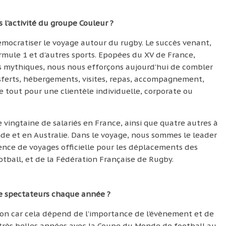
l’activité du groupe Couleur ?
 démocratiser le voyage autour du rugby. Le succès venant,
rmule 1 et d’autres sports. Epopées du XV de France,
ts mythiques, nous nous efforçons aujourd’hui de combler
nsferts, hébergements, visites, repas, accompagnement,
e tout pour une clientèle individuelle, corporate ou
vingtaine de salariés en France, ainsi que quatre autres à
de et en Australie. Dans le voyage, nous sommes le leader
gence de voyages officielle pour les déplacements des
tball, et de la Fédération Française de Rugby.
e spectateurs chaque année ?
stion car cela dépend de l’importance de l’évènement et de
de très belles années avec la Coupe du Monde de football au