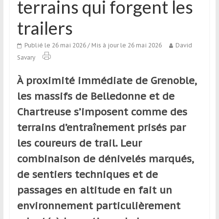
terrains qui forgent les
qui
s’adresse
trailers
aux
voyageurs
Publié le 26 mai 2026
/ Mis à jour le 26 mai 2026
David
ponctuels
Savary
ou
réguliers,
À proximité immédiate de Grenoble,
pratiquants,
les massifs de Belledonne et de
passionnés
Chartreuse s’imposent comme des
ou
simples
terrains d’entraînement prisés par
spectateurs
les coureurs de trail. Leur
de
combinaison de dénivelés marqués,
sport,
qui
de sentiers techniques et de
se
passages en altitude en fait un
déplacent
environnement particulièrement
en
France