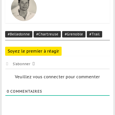
#Belledonne
#Chartreuse
#Grenoble
#Trail
Soyez le premier à réagir
S’abonner
Veuillez vous connecter pour commenter
0
COMMENTAIRES