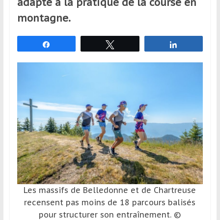
adapté à la pratique de la course en
et
montagne.
à
l’étranger
pour
Partagez
Tweetez
Partagez
assouvir
leur
passion,
tout
en
profitant
de
la
découverte
culturelle
d’un
pays
Les massifs de Belledonne et de Chartreuse
/
recensent pas moins de 18 parcours balisés
d’une
pour structurer son entraînement. ©