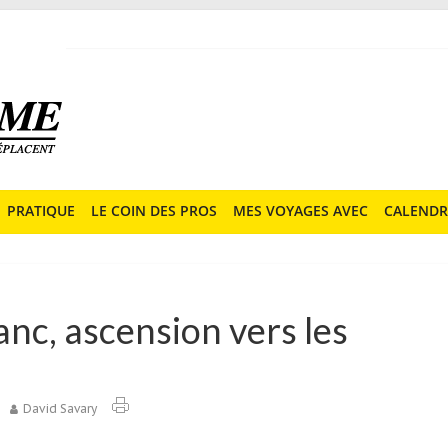
PRATIQUE
LE COIN DES PROS
MES VOYAGES AVEC
CALENDR
nc, ascension vers les
David Savary