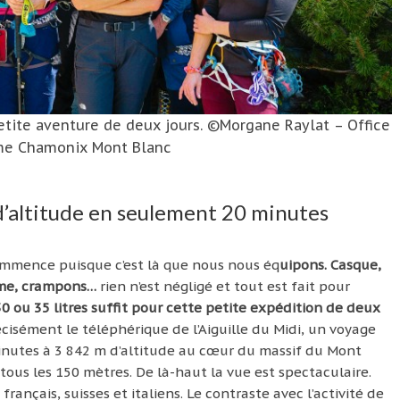
petite aventure de deux jours. ©Morgane Raylat – Office
me Chamonix Mont Blanc
d’altitude en seulement 20 minutes
ommence puisque c’est là que nous nous éq
uipons. Casque,
isme, crampons…
rien n’est négligé et tout est fait pour
0 ou 35 litres suffit pour cette petite expédition de deux
récisément le téléphérique de l’Aiguille du Midi, un voyage
inutes à 3 842 m d’altitude au cœur du massif du Mont
 tous les 150 mètres. De là-haut la vue est spectaculaire.
nçais, suisses et italiens. Le contraste avec l’activité de