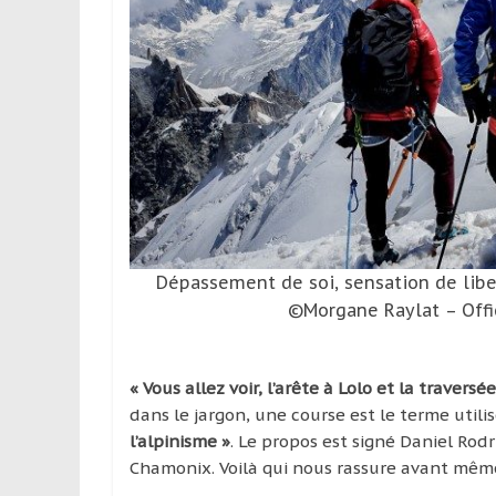
leur
passion,
tout
en
profitant
de
la
découverte
culturelle
d’un
pays
Dépassement de soi, sensation de libe
/
©Morgane Raylat – Off
d’une
région
« Vous allez voir, l’arête à Lolo et la trave
dans le jargon, une course est le terme util
l’alpinisme »
. Le propos est signé Daniel Rod
Chamonix. Voilà qui nous rassure avant mê