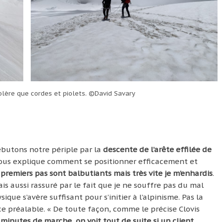
olère que cordes et piolets. ©David Savary
ébutons notre périple par la
descente de l’arête effilée de
 nous explique comment se positionner efficacement et
 premiers pas sont balbutiants mais très vite je m’enhardis
.
s aussi rassuré par le fait que je ne souffre pas du mal
ue s’avère suffisant pour s’initier à l’alpinisme. Pas la
ce préalable. « De toute façon, comme le précise Clovis
minutes de marche, on voit tout de suite si un client