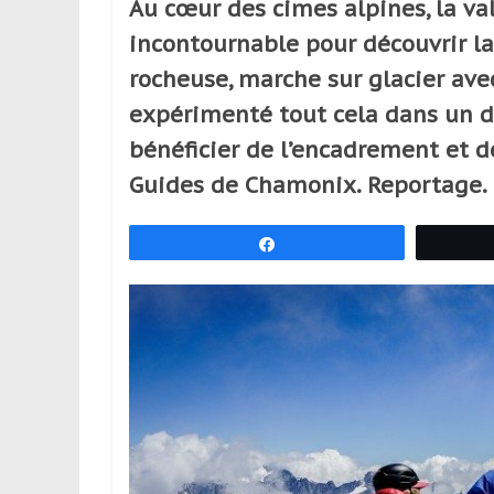
Au cœur des cimes alpines, la va
réguliers,
incontournable pour découvrir l
pratiquants,
passionnés
rocheuse, marche sur glacier ave
ou
expérimenté tout cela dans un dé
simples
bénéficier de l’encadrement et 
spectateurs
de
Guides de Chamonix. Reportage.
sport,
qui
Partagez
se
déplacent
en
France
et
à
l’étranger
pour
assouvir