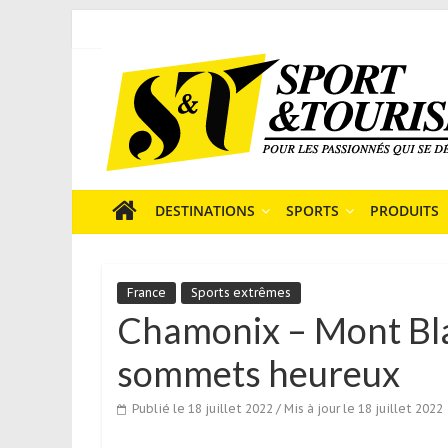
Skip
to
Sport
content
et
Tourisme
est
un
site
média
DESTINATIONS
SPORTS
PRODUITS
sur
le
tourisme
France
Sports extrêmes
sportif
Chamonix – Mont Bla
qui
s’adresse
sommets heureux
aux
voyageurs
Publié le 18 juillet 2022
/ Mis à jour le 18 juillet 2022
ponctuels
ou