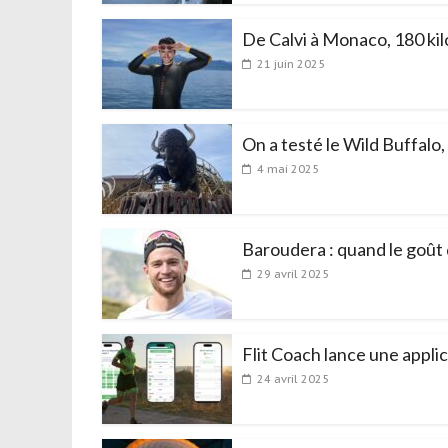
De Calvi à Monaco, 180 kil
21 juin 2025
On a testé le Wild Buffalo,
4 mai 2025
Baroudera : quand le goût
29 avril 2025
Flit Coach lance une appli
24 avril 2025