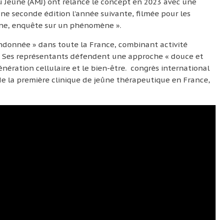
 Jeûne (AMJ) ont relancé le concept en 2023 avec une
ne seconde édition l’année suivante, filmée pour les
eûne, enquête sur un phénomène ».
andonnée » dans toute la France, combinant activité
e. Ses représentants défendent une approche « douce et
énération cellulaire et le bien-être. congrès international
 de la première clinique de jeûne thérapeutique en France,