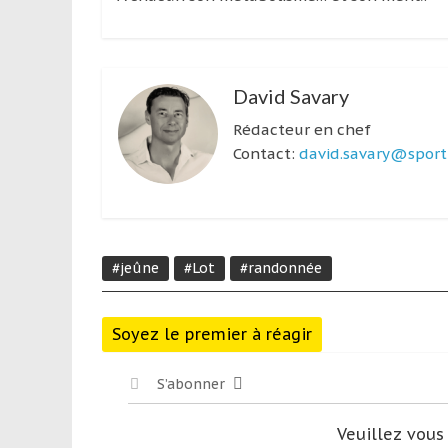
David Savary
Rédacteur en chef
Contact:
david.savary@sport-
#jeûne
#Lot
#randonnée
Soyez le premier à réagir
S’abonner
Veuillez vou