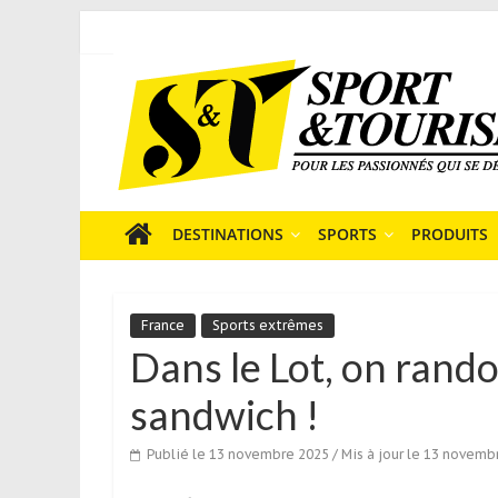
Skip
to
Sport
content
et
Tourisme
est
un
site
média
DESTINATIONS
SPORTS
PRODUITS
sur
le
tourisme
France
Sports extrêmes
sportif
Dans le Lot, on rand
qui
s’adresse
sandwich !
aux
voyageurs
Publié le 13 novembre 2025
/ Mis à jour le 13 novemb
ponctuels
ou