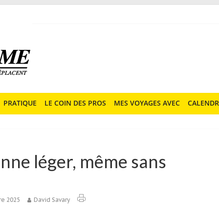
PRATIQUE
LE COIN DES PROS
MES VOYAGES AVEC
CALENDR
onne léger, même sans
re 2025
David Savary