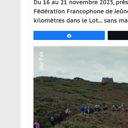
Du 16 au 21 novembre 2025, prè
réguliers,
Fédération Francophone de Jeûn
pratiquants,
passionnés
kilomètres dans le Lot… sans ma
ou
simples
Partagez
spectateurs
de
sport,
qui
se
déplacent
en
France
et
à
l’étranger
pour
assouvir