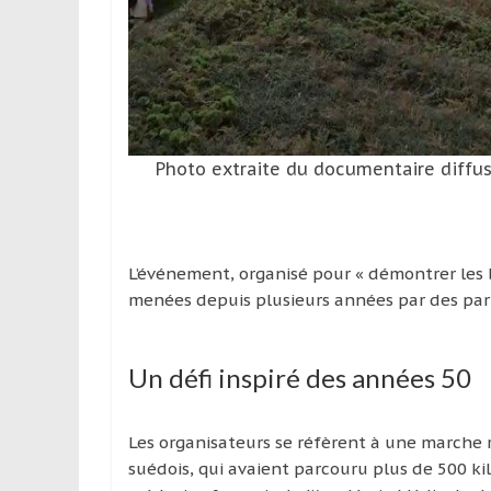
leur
passion,
tout
en
profitant
de
la
Photo extraite du documentaire diffus
découverte
culturelle
d’un
pays
L’événement, organisé pour « démontrer les b
/
menées depuis plusieurs années par des part
d’une
région
Un défi inspiré des années 50
Les organisateurs se réfèrent à une marche 
suédois, qui avaient parcouru plus de 500 kil