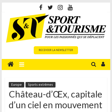
Skip
to
content
Sport
RECEVOIR LA NEWSLETTER
et
Tourisme
est
un
site
média
Europe
Sports extrêmes
sur
Château-d’Œx, capitale
le
d’un ciel en mouvement
tourisme
sportif