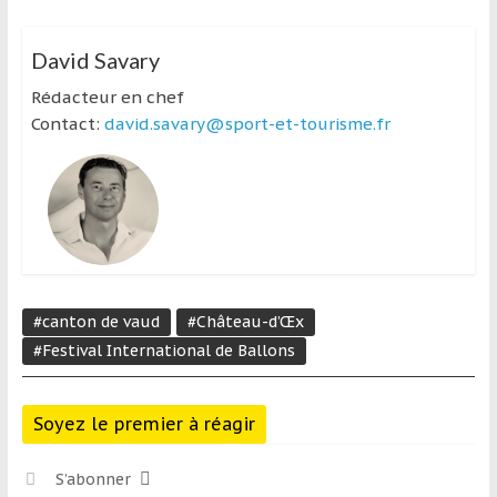
David Savary
Rédacteur en chef
Contact:
david.savary@sport-et-tourisme.fr
#canton de vaud
#Château-d’Œx
#Festival International de Ballons
Soyez le premier à réagir
S’abonner