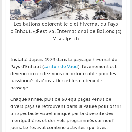
et
à
l’étranger
Les ballons colorent le ciel hivernal du Pays
pour
d’Enhaut. ©Festival International de Ballons (c)
assouvir
Visualps.ch
leur
passion,
tout
Installé depuis 1979 dans le paysage hivernal du
en
Pays d’Enhaut (
canton de Vaud
), l’événement est
profitant
devenu un rendez-vous incontournable pour les
de
passionnés d’aérostation et les curieux de
la
passage.
découverte
culturelle
Chaque année, plus de 60 équipages venus de
d’un
divers pays se retrouvent dans la vallée pour offrir
pays
un spectacle visuel marqué par la diversité des
/
montgolfières et des vols programmés sur neuf
d’une
jours. Le festival combine activités sportives,