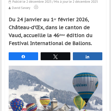
Publié le 2 décembre 2025
/ Mis à jour le 2 décembre 2025
qui
David Savary
s’adresse
aux
Du 24 janvier au 1ᵉʳ février 2026,
voyageurs
ponctuels
Château-d’Œx, dans le canton de
ou
Vaud, accueille la 46
édition du
ème
réguliers,
Festival International de Ballons.
pratiquants,
passionnés
ou
Partagez
Tweetez
Partagez
simples
spectateurs
de
sport,
qui
se
déplacent
en
France