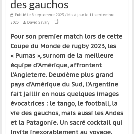
des gauchos
qui
s’adresse
Publié le 8 septembre 2023
/ Mis à jour le 11 septembre
aux
2023
David Savary
voyageurs
ponctuels
Pour son premier match lors de cette
ou
Coupe du Monde de rugby 2023, les
réguliers,
pratiquants,
« Pumas », surnom de la meilleure
passionnés
équipe d’Amérique, affrontent
ou
l’Angleterre. Deuxième plus grand
simples
spectateurs
pays d’Amérique du Sud, l’Argentine
de
fait jaillir en nous quelques images
sport,
évocatrices : le tango, le football, la
qui
se
vie des gauchos, mais aussi les Andes
déplacent
et la Patagonie. Un sacré cocktail qui
en
invite inexorablement au voyage.
France