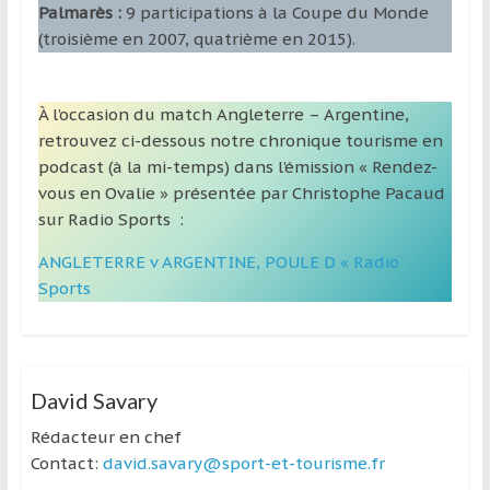
Palmarès :
9 participations à la Coupe du Monde
(troisième en 2007, quatrième en 2015).
À l’occasion du match Angleterre – Argentine,
retrouvez ci-dessous notre chronique tourisme en
podcast (à la mi-temps) dans l’émission « Rendez-
vous en Ovalie » présentée par Christophe Pacaud
sur Radio Sports :
ANGLETERRE v ARGENTINE, POULE D « Radio
Sports
David Savary
Rédacteur en chef
Contact:
david.savary@sport-et-tourisme.fr