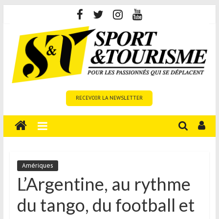
Skip
to
content
Sport
RECEVOIR LA NEWSLETTER
et
Tourisme
est
un
site
média
Amériques
sur
L’Argentine, au rythme
le
du tango, du football et
tourisme
sportif