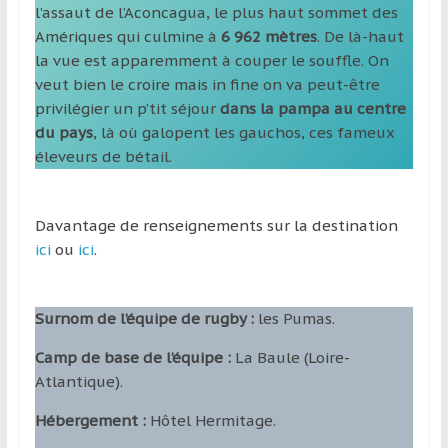
l’assaut de l’Aconcagua, le plus haut sommet des
Amériques qui culmine à
6 962 mètres
. De là-haut
la vue est apparemment à couper le souffle. On
veut bien le croire mais in fine on va peut-être
privilégier un p’tit séjour
dans la pampa au centre
du pays
, là où galopent les gauchos, ces fameux
éleveurs de bétail.
Davantage de renseignements sur la destination
ici
ou
ici
.
Surnom de l’équipe de rugby :
les Pumas.
Camp de base de l’équipe :
La Baule (Loire-
Atlantique).
Hébergement :
Hôtel Hermitage.