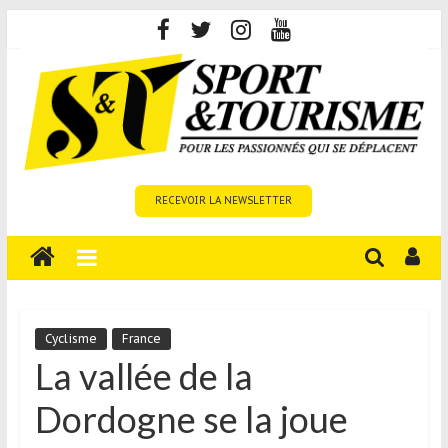
Skip
to
content
Sport
RECEVOIR LA NEWSLETTER
et
Tourisme
est
un
site
média
Cyclisme
France
sur
La vallée de la
le
Dordogne se la joue
tourisme
sportif