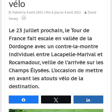
vélo
qui
s’adresse
Publié le 4 avril 2022
/ Mis à jour le 4 avril 2022
David
aux
Savary
voyageurs
ponctuels
Le 23 juillet prochain, le Tour de
ou
France fait escale en vallée de la
réguliers,
pratiquants,
Dordogne avec un contre-la-montre
passionnés
individuel entre Lacapelle-Marival et
ou
Rocamadour, veille de l’arrivée sur les
simples
spectateurs
Champs Élysées. L’occasion de mettre
de
en avant les atouts vélo de la
sport,
destination.
qui
se
déplacent
Partagez
Tweetez
Partagez
en
France