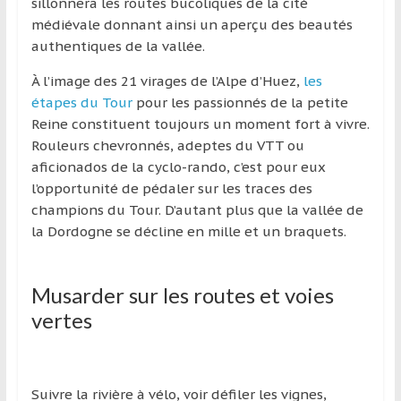
région
sillonnera les routes bucoliques de la cité
médiévale donnant ainsi un aperçu des beautés
authentiques de la vallée.
À l’image des 21 virages de l’Alpe d’Huez,
les
étapes du Tour
pour les passionnés de la petite
Reine constituent toujours un moment fort à vivre.
Rouleurs chevronnés, adeptes du VTT ou
aficionados de la cyclo-rando, c’est pour eux
l’opportunité de pédaler sur les traces des
champions du Tour. D’autant plus que la vallée de
la Dordogne se décline en mille et un braquets.
Musarder sur les routes et voies
vertes
Suivre la rivière à vélo, voir défiler les vignes,