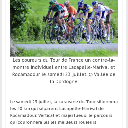
et
à
l’étranger
pour
assouvir
leur
passion,
tout
Les coureurs du Tour de France un contre-la-
en
profitant
montre individuel entre Lacapelle-Marival et
de
Rocamadour le samedi 23 juillet. © Vallée de
la
la Dordogne.
découverte
culturelle
d’un
Le samedi 23 juillet, la caravane du Tour sillonnera
pays
les 40 km qui séparent Lacapelle-Marival de
/
Rocamadour. Vertical et majestueux, le parcours
d’une
qui couronnera les les meilleurs rouleurs