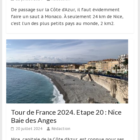
région
De passage sur la Côte d’Azur, il faut évidemment
faire un saut à Monaco. À seulement 24 km de Nice,
c’est l’un des plus petits pays au monde, 2 km2.
Tour de France 2024. Etape 20 : Nice
Baie des Anges
20 juillet 2024
Rédaction
Nice, capitale de la Côte d’Azur, est connue pour ses