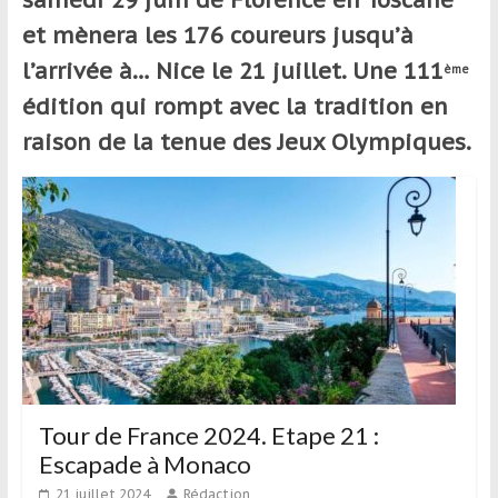
et
et mènera les 176 coureurs jusqu’à
à
l’arrivée à… Nice le 21 juillet. Une 111
ème
l’étranger
pour
édition qui rompt avec la tradition en
assouvir
raison de la tenue des Jeux Olympiques.
leur
passion,
tout
en
profitant
de
la
découverte
culturelle
d’un
pays
Tour de France 2024. Etape 21 :
/
Escapade à Monaco
d’une
21 juillet 2024
Rédaction