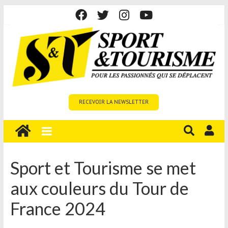
Skip
to
content
Sport
RECEVOIR LA NEWSLETTER
et
Tourisme
est
un
site
Sport et Tourisme se met
média
aux couleurs du Tour de
sur
le
France 2024
tourisme
sportif