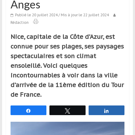
Anges
qui
s’adresse
Publié le 20 juillet 2024
/ Mis à jour le 22 juillet 2024
aux
Rédaction
voyageurs
ponctuels
Nice, capitale de la Côte d’Azur, est
ou
connue pour ses plages, ses paysages
réguliers,
pratiquants,
spectaculaires et son climat
passionnés
ensoleillé. Voici quelques
ou
incontournables à voir dans la ville
simples
spectateurs
d’arrivée de la 11ème édition du Tour
de
de France.
sport,
qui
Partagez
Tweetez
Partagez
se
déplacent
en
France