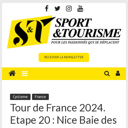
Skip
to
content
Sport
RECEVOIR LA NEWSLETTER
et
Tourisme
est
un
site
média
Cyclisme
France
sur
Tour de France 2024.
le
Etape 20 : Nice Baie des
tourisme
sportif