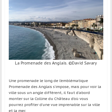
et
à
l’étranger
pour
assouvir
leur
passion,
tout
en
profitant
La Promenade des Anglais. ©David Savary
de
la
découverte
Une promenade le long de l’emblématique
culturelle
Promenade des Anglais s’impose, mais pour voir la
d’un
ville sous un angle différent, il faut d’abord
pays
monter sur la Colline du Château d’où vous
/
pourrez profiter d’une vue imprenable sur la ville
d’une
et la mer.