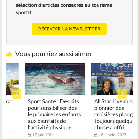
sélection d'articles consacrés au tourisme
sportif.
RECEVOIR LA NEWSLETTER
Vous pourriez aussi aimer
nka :
Sport Santé : Des kits
All Star Liveaboards
ne
pour sensibiliser dès
pionnier des
la
le primaire les enfants
croisières plongée,
aux bienfaits de
toujours quelque
l’activité physique
chose à offrir
17 juin 2021
16 janvier 2023