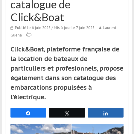
catalogue de
qui
s’adresse
Click&Boat
aux
voyageurs
Publié le 6 juin 2023
/ Mis à jour le 7 juin 2023
Laurent
ponctuels
Guena
ou
réguliers,
Click&Boat, plateforme française de
pratiquants,
la location de bateaux de
passionnés
particuliers et profesionnels, propose
ou
simples
également dans son catalogue des
spectateurs
embarcations propulsées à
de
l’électrique.
sport,
qui
se
Partagez
Tweetez
Partagez
déplacent
en
France