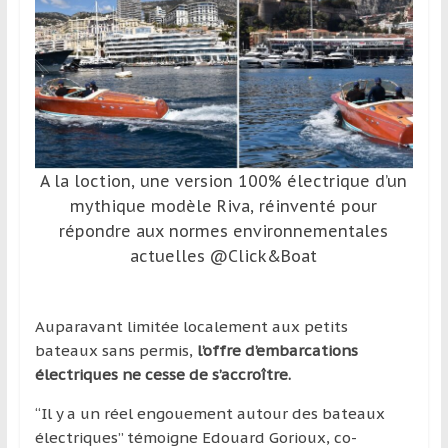
et
à
l’étranger
pour
assouvir
leur
passion,
A la loction, une version 100% électrique d’un
tout
mythique modèle Riva, réinventé pour
en
répondre aux normes environnementales
profitant
actuelles @Click&Boat
de
la
découverte
Auparavant limitée localement aux petits
culturelle
bateaux sans permis,
l’offre d’embarcations
d’un
électriques ne cesse de s’accroître.
pays
/
“Il y a un réel engouement autour des bateaux
d’une
électriques” témoigne Edouard Gorioux, co-