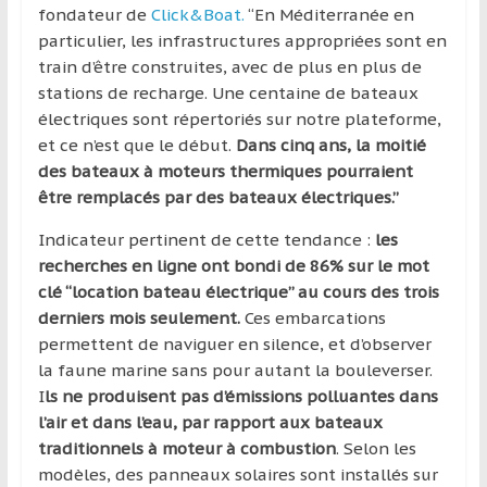
région
fondateur de
Click&Boat.
“En Méditerranée en
particulier, les infrastructures appropriées sont en
train d’être construites, avec de plus en plus de
stations de recharge. Une centaine de bateaux
électriques sont répertoriés sur notre plateforme,
et ce n’est que le début.
Dans cinq ans, la moitié
des bateaux à moteurs thermiques pourraient
être remplacés par des bateaux électriques.”
Indicateur pertinent de cette tendance :
les
recherches en ligne ont bondi de 86% sur le mot
clé “location bateau électrique” au cours des trois
derniers mois seulement.
Ces embarcations
permettent de naviguer en silence, et d’observer
la faune marine sans pour autant la bouleverser.
I
ls ne produisent pas d’émissions polluantes dans
l’air et dans l’eau, par rapport aux bateaux
traditionnels à moteur à combustion
. Selon les
modèles, des panneaux solaires sont installés sur