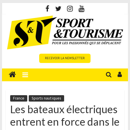
Skip
to
content
Sport
RECEVOIR LA NEWSLETTER
et
Tourisme
est
un
site
média
France
Sports nautiques
sur
Les bateaux électriques
le
entrent en force dans le
tourisme
sportif