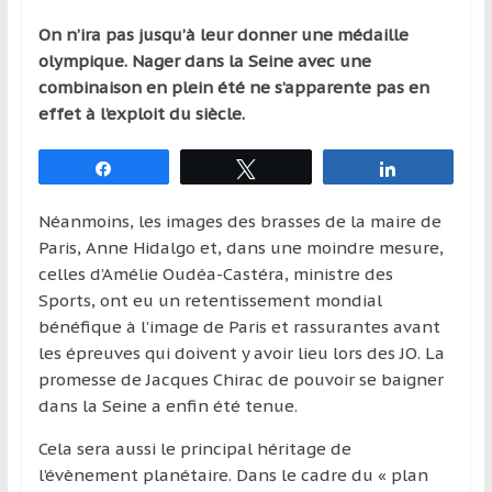
qui
On n’ira pas jusqu’à leur donner une médaille
s’adresse
olympique. Nager dans la Seine avec une
aux
combinaison en plein été ne s’apparente pas en
voyageurs
effet à l’exploit du siècle.
ponctuels
ou
Partagez
Tweetez
Partagez
réguliers,
pratiquants,
Néanmoins, les images des brasses de la maire de
passionnés
Paris, Anne Hidalgo et, dans une moindre mesure,
ou
celles d’Amélie Oudéa-Castéra, ministre des
simples
Sports, ont eu un retentissement mondial
spectateurs
bénéfique à l’image de Paris et rassurantes avant
de
les épreuves qui doivent y avoir lieu lors des JO. La
sport,
promesse de Jacques Chirac de pouvoir se baigner
qui
dans la Seine a enfin été tenue.
se
déplacent
Cela sera aussi le principal héritage de
en
l’évènement planétaire. Dans le cadre du « plan
France