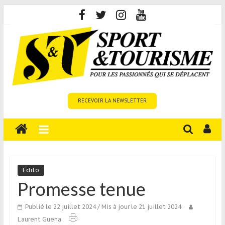
Skip
to
content
Sport
RECEVOIR LA NEWSLETTER
et
Tourisme
est
un
site
média
Edito
sur
Promesse tenue
le
tourisme
Publié le 22 juillet 2024
/ Mis à jour le 21 juillet 2024
sportif
Laurent Guena