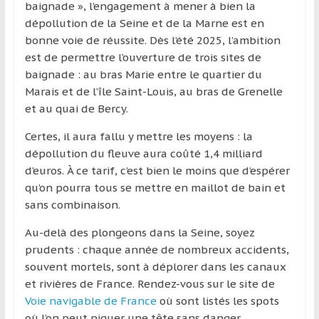
baignade », l’engagement à mener à bien la
et
dépollution de la Seine et de la Marne est en
à
bonne voie de réussite. Dès l’été 2025, l’ambition
l’étranger
est de permettre l’ouverture de trois sites de
pour
baignade : au bras Marie entre le quartier du
assouvir
Marais et de l’île Saint-Louis, au bras de Grenelle
leur
et au quai de Bercy.
passion,
tout
Certes, il aura fallu y mettre les moyens : la
en
dépollution du fleuve aura coûté 1,4 milliard
profitant
d’euros. À ce tarif, c’est bien le moins que d’espérer
de
qu’on pourra tous se mettre en maillot de bain et
la
sans combinaison.
découverte
Au-delà des plongeons dans la Seine, soyez
culturelle
prudents : chaque année de nombreux accidents,
d’un
souvent mortels, sont à déplorer dans les canaux
pays
et rivières de France. Rendez-vous sur le site de
/
Voie navigable de France
où sont listés les spots
d’une
où l’on peut piquer une tête sans danger.