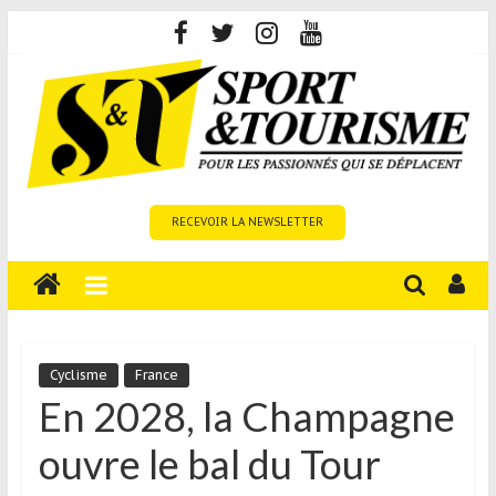
Skip
to
content
Sport
RECEVOIR LA NEWSLETTER
et
Tourisme
est
un
site
média
Cyclisme
France
sur
En 2028, la Champagne
le
ouvre le bal du Tour
tourisme
sportif