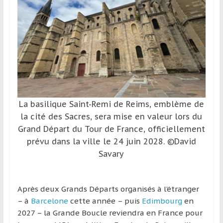
et
à
l’étranger
pour
assouvir
leur
passion,
tout
La basilique Saint-Remi de Reims, emblème de
en
la cité des Sacres, sera mise en valeur lors du
profitant
de
Grand Départ du Tour de France, officiellement
la
prévu dans la ville le 24 juin 2028. ©David
découverte
Savary
culturelle
d’un
pays
Après deux Grands Départs organisés à l’étranger
/
– à
Barcelone
cette année – puis
Edimbourg
en
d’une
2027 – la Grande Boucle reviendra en France pour