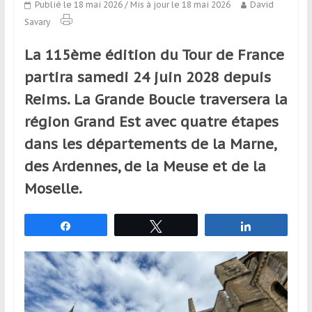
Publié le 18 mai 2026
/ Mis à jour le 18 mai 2026
David
qui
Savary
s’adresse
aux
La 115ème édition du Tour de France
voyageurs
ponctuels
partira samedi 24 juin 2028 depuis
ou
Reims. La Grande Boucle traversera la
réguliers,
région Grand Est avec quatre étapes
pratiquants,
passionnés
dans les départements de la Marne,
ou
des Ardennes, de la Meuse et de la
simples
Moselle.
spectateurs
de
sport,
Partagez
Tweetez
Partagez
qui
se
déplacent
en
France