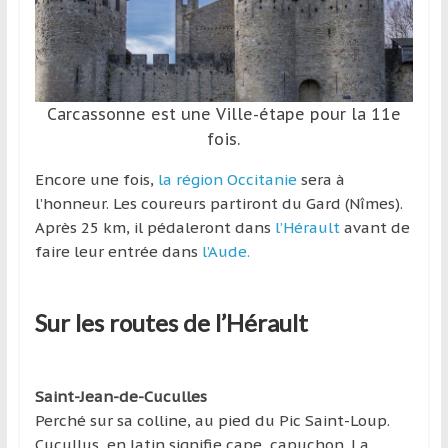
et
à
l’étranger
pour
Carcassonne est une Ville-étape pour la 11e
assouvir
fois.
leur
passion,
Encore une fois,
la région Occitanie
sera à
tout
l’honneur. Les coureurs partiront du Gard (Nîmes).
en
Après 25 km, il pédaleront dans
l’Hérault
avant de
profitant
faire leur entrée dans
l’Aude.
de
la
découverte
Sur les routes de l’Hérault
culturelle
d’un
pays
Saint-Jean-de-Cuculles
/
Perché sur sa colline, au pied du Pic Saint-Loup.
d’une
Cucullus, en latin signifie cape, capuchon. La