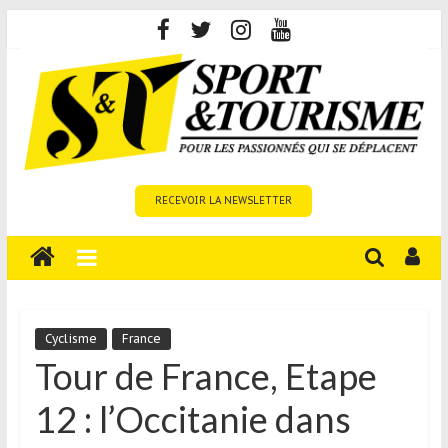
Skip
to
content
Sport
RECEVOIR LA NEWSLETTER
et
Tourisme
est
un
site
média
Cyclisme
France
sur
Tour de France, Etape
le
12 : l’Occitanie dans
tourisme
sportif