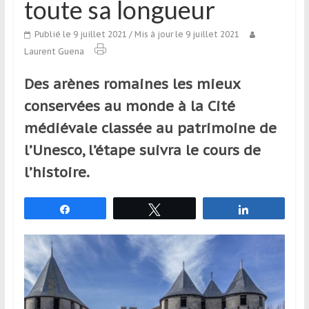
toute sa longueur
qui
s’adresse
Publié le 9 juillet 2021
/ Mis à jour le 9 juillet 2021
aux
Laurent Guena
voyageurs
ponctuels
Des arènes romaines les mieux
ou
conservées au monde à la Cité
réguliers,
pratiquants,
médiévale classée au patrimoine de
passionnés
l’Unesco, l’étape suivra le cours de
ou
l’histoire.
simples
spectateurs
de
Partagez
Tweetez
Partagez
sport,
qui
se
déplacent
en
France