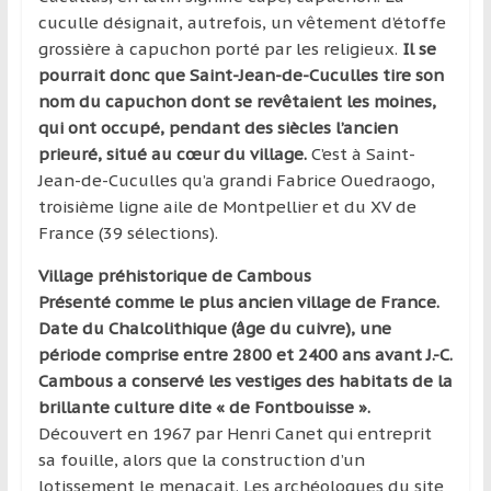
région
cuculle désignait, autrefois, un vêtement d’étoffe
grossière à capuchon porté par les religieux.
Il se
pourrait donc que Saint-Jean-de-Cuculles tire son
nom du capuchon dont se revêtaient les moines,
qui ont occupé, pendant des siècles l’ancien
prieuré, situé au cœur du village.
C’est à Saint-
Jean-de-Cuculles qu’a grandi Fabrice Ouedraogo,
troisième ligne aile de Montpellier et du XV de
France (39 sélections).
Village préhistorique de Cambous
Présenté comme le plus ancien village de France.
Date du Chalcolithique (âge du cuivre), une
période comprise entre 2800 et 2400 ans avant J.-C.
Cambous a conservé les vestiges des habitats de la
brillante culture dite « de Fontbouisse ».
Découvert en 1967 par Henri Canet qui entreprit
sa fouille, alors que la construction d’un
lotissement le menaçait. Les archéologues du site