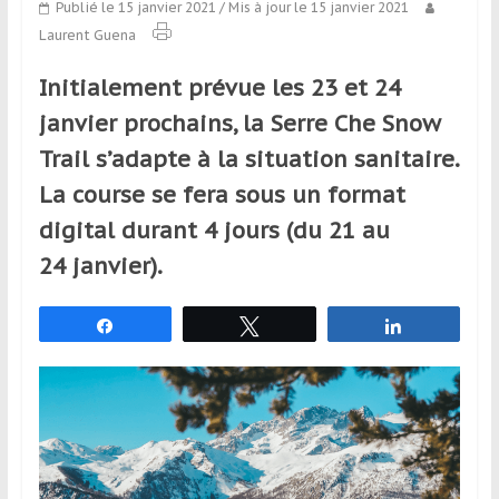
Publié le 15 janvier 2021
/ Mis à jour le 15 janvier 2021
qui
Laurent Guena
s’adresse
aux
Initialement prévue les 23 et 24
voyageurs
ponctuels
janvier prochains, la Serre Che Snow
ou
Trail s’adapte à la situation sanitaire.
réguliers,
La course se fera sous un format
pratiquants,
passionnés
digital durant 4 jours (du 21 au
ou
24 janvier).
simples
spectateurs
Partagez
Tweetez
Partagez
de
sport,
qui
se
déplacent
en
France