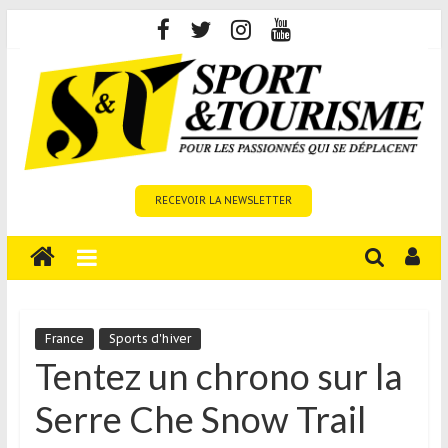
Skip
to
content
Sport
RECEVOIR LA NEWSLETTER
et
Tourisme
est
un
site
média
France
Sports d'hiver
sur
Tentez un chrono sur la
le
Serre Che Snow Trail
tourisme
sportif