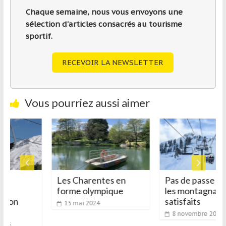
Chaque semaine, nous vous envoyons une
sélection d'articles consacrés au tourisme
sportif.
RECEVOIR LA NEWSLETTER
Vous pourriez aussi aimer
s
Les Charentes en
Pas de passe sani
forme olympique
les montagnards
ocon
satisfaits
15 mai 2024
8 novembre 2021
023