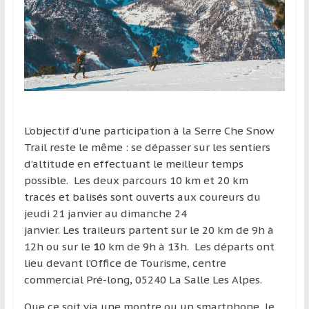
et
à
l’étranger
pour
assouvir
leur
passion,
tout
L’objectif d’une participation à la Serre Che Snow
en
Trail reste le même : se dépasser sur les sentiers
profitant
d’altitude en effectuant le meilleur temps
de
possible. Les deux parcours 10 km et 20 km
la
tracés et balisés sont ouverts aux coureurs du
découverte
jeudi 21 janvier au dimanche 24
culturelle
janvier. Les traileurs partent sur le 20 km de 9h à
d’un
12h ou sur le
1
0 km de 9h à 13h. Les départs ont
pays
lieu devant l’Office de Tourisme, centre
/
commercial Pré-long, 05240 La Salle Les Alpes.
d’une
Que ce soit via une montre ou un smartphone, le