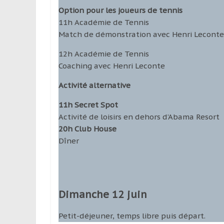
Option pour les joueurs de tennis
11h Académie de Tennis
Match de démonstration avec Henri Leconte 
12h Académie de Tennis
Coaching avec Henri Leconte
Activité alternative
11h Secret Spot
Activité de loisirs en dehors d’Abama Resort
20h Club House
Dîner
Dimanche 12 juin
Petit­-déjeuner, temps libre puis départ.