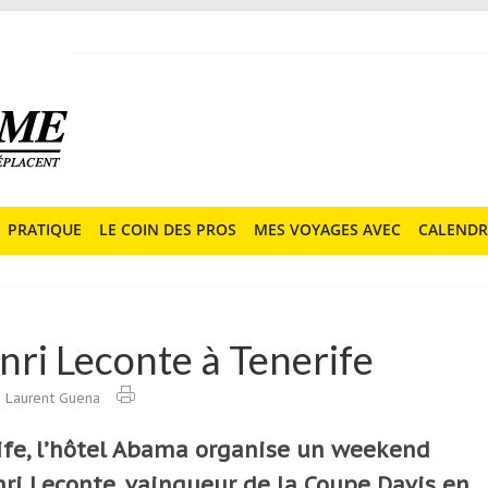
PRATIQUE
LE COIN DES PROS
MES VOYAGES AVEC
CALENDR
ri Leconte à Tenerife
Laurent Guena
rife, l’hôtel Abama organise un week­end
nri Leconte, vainqueur de la Coupe Davis en