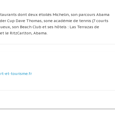
estaurants dont deux étoilés Michelin, son parcours Abama
Ryder Cup Dave Thomas, sone académie de tennis (7 courts
xueux, son Beach Club et ses hôtels : Las Terrazas de
t le Ritz­Carlton, Abama.
t-et-tourisme.fr