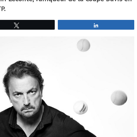
P.
Tweetez
Partagez