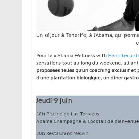
leur
passion,
tout
en
profitant
Un séjour à Tenerife, à l’Abama, qui per
de
e
la
découverte
Pour le « Abama Wellness with
Henri Lecont
culturelle
sensations tout au long du week­end, allian
d’un
proposées telles qu’un coaching exclusif et 
pays
d’une plantation biologique, un dîner gastro
/
d’une
région
Jeudi 9 juin
18h Piscine de Las Terrazas
Abama Champagne & Cocktail de bienvenue
20h Restaurant Melvin