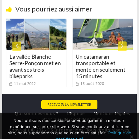
Vous pourriez aussi aimer
La vallée Blanche
Un catamaran
Serre-Ponçon met en
transportable et
avant ses trois
monté en seulement
bikeparks
15 minutes
11 mai 2022
18 août 2020
RECEVOIR LA NEWSLETTER
Qui sommes-nous ?
L’Equipe
Mentions légales
Politique-de-Confidentialité
Nous utilisons des cookies pour vous garantir la meilleure
expérience sur notre site web. Si vous continuez à utiliser ce
Copyright © 2026 DS Informations. Tous droits réservés.
site, nous supposerons que vous en êtes satisfait.
Politique de