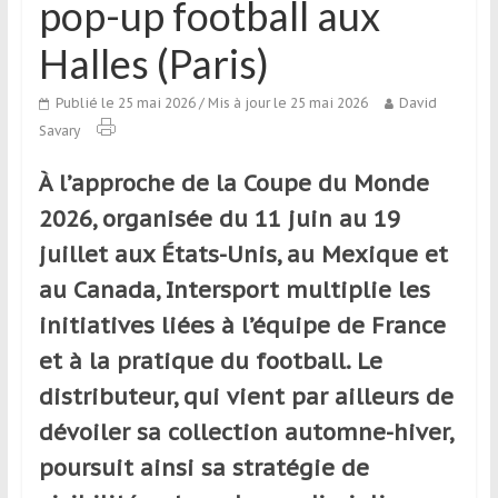
pop-up football aux
qui
s’adresse
Halles (Paris)
aux
voyageurs
Publié le 25 mai 2026
/ Mis à jour le 25 mai 2026
David
ponctuels
Savary
ou
réguliers,
À l’approche de la Coupe du Monde
pratiquants,
2026, organisée du 11 juin au 19
passionnés
juillet aux États-Unis, au Mexique et
ou
simples
au Canada, Intersport multiplie les
spectateurs
initiatives liées à l’équipe de France
de
et à la pratique du football. Le
sport,
qui
distributeur, qui vient par ailleurs de
se
dévoiler sa collection automne-hiver,
déplacent
poursuit ainsi sa stratégie de
en
France