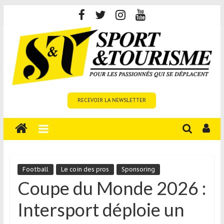
Skip
to
content
Sport
RECEVOIR LA NEWSLETTER
et
Tourisme
est
un
site
média
Football
Le coin des pros
Sponsoring
sur
Coupe du Monde 2026 :
le
Intersport déploie un
tourisme
sportif