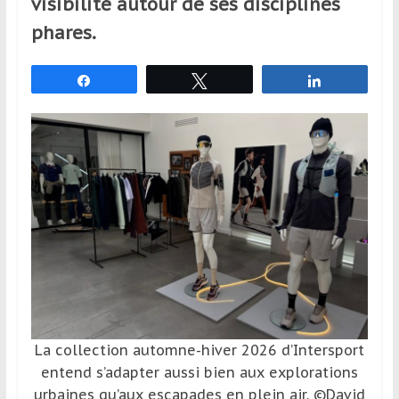
visibilité autour de ses disciplines
et
phares.
à
l’étranger
pour
Partagez
Tweetez
Partagez
assouvir
leur
passion,
tout
en
profitant
de
la
découverte
culturelle
d’un
pays
La collection automne-hiver 2026 d’Intersport
/
entend s’adapter aussi bien aux explorations
d’une
urbaines qu’aux escapades en plein air. ©David