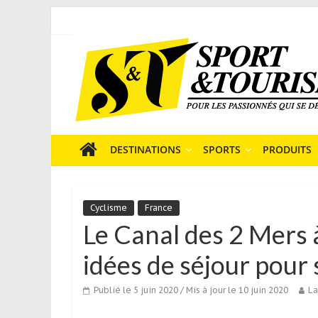
Skip
to
Sport
content
et
Tourisme
est
un
site
média
DESTINATIONS
SPORTS
PRODUITS
sur
le
tourisme
Cyclisme
France
sportif
Le Canal des 2 Mers à
qui
s’adresse
idées de séjour pour
aux
voyageurs
Publié le 5 juin 2020
/ Mis à jour le 10 juin 2020
La
ponctuels
ou