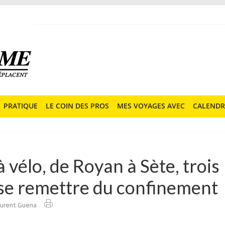
PRATIQUE
LE COIN DES PROS
MES VOYAGES AVEC
CALENDR
 vélo, de Royan à Sète, trois
 se remettre du confinement
urent Guena