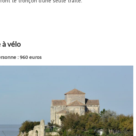
font le tronçon d’une seule traite.
 à vélo
personne : 960 euros