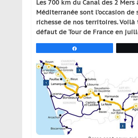
Les 700 km du Canal des 2 Mers à 
réguliers,
Méditerranée sont l’occasion de s
pratiquants,
passionnés
richesse de nos territoires. Voilà
ou
défaut de Tour de France en juill
simples
spectateurs
Partagez
de
sport,
qui
se
déplacent
en
France
et
à
l’étranger
pour
assouvir