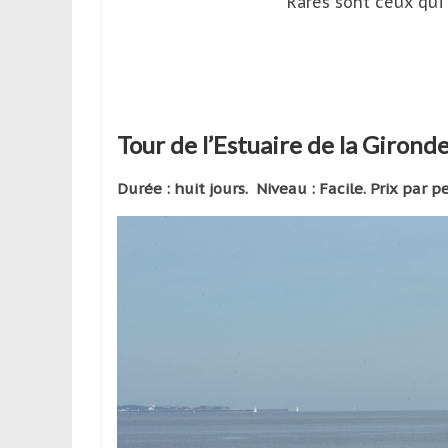
leur
Rares sont ceux qui 
passion,
tout
en
profitant
de
Tour de l’Estuaire de la Gironde
la
découverte
Durée : huit jours. Niveau : Facile. Prix par 
culturelle
d’un
pays
/
d’une
région