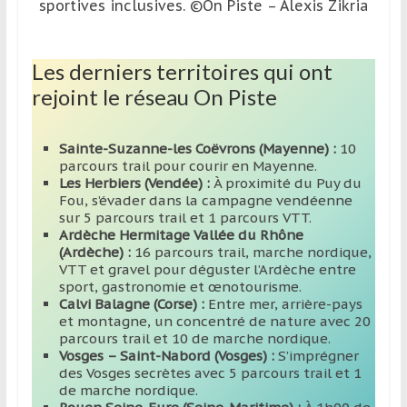
sportives inclusives. ©On Piste – Alexis Zikria
Les derniers territoires qui ont
rejoint le réseau On Piste
Sainte-Suzanne-les Coëvrons (Mayenne) :
10
parcours trail pour courir en Mayenne.
Les Herbiers (Vendée) :
À proximité du Puy du
Fou, s’évader dans la campagne vendéenne
sur 5 parcours trail et 1 parcours VTT.
Ardèche Hermitage Vallée du Rhône
(Ardèche) :
16 parcours trail, marche nordique,
VTT et gravel pour déguster l’Ardèche entre
sport, gastronomie et œnotourisme.
Calvi Balagne (Corse) :
Entre mer, arrière-pays
et montagne, un concentré de nature avec 20
parcours trail et 10 de marche nordique.
Vosges – Saint-Nabord (Vosges) :
S’imprégner
des Vosges secrètes avec 5 parcours trail et 1
de marche nordique.