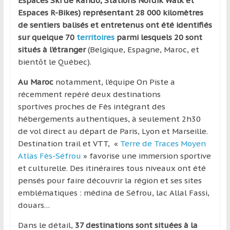
Espaces Ski de Rando, Stations Nordik Walk et
Espaces R-Bikes) représentant 28 000 kilomètres
de sentiers balisés et entretenus ont été identifiés
sur quelque 70
territoires
parmi lesquels 20 sont
situés à l’étranger
(Belgique, Espagne, Maroc, et
bientôt le Québec).
Au Maroc
notamment, l’équipe On Piste a
récemment repéré deux destinations
sportives proches de Fès intégrant des
hébergements authentiques, à seulement 2h30
de vol direct au départ de Paris, Lyon et Marseille.
Destination trail et VTT, «
Terre de Traces Moyen
Atlas Fès-Séfrou
» favorise une immersion sportive
et culturelle. Des itinéraires tous niveaux ont été
pensés pour faire découvrir la région et ses sites
emblématiques : médina de Séfrou, lac Allal Fassi,
douars…
Dans le détail,
37 destinations sont situées à la