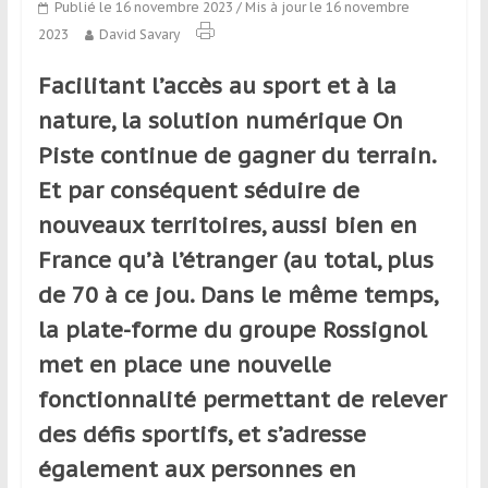
Publié le 16 novembre 2023
/ Mis à jour le 16 novembre
qui
2023
David Savary
s’adresse
aux
Facilitant l’accès au sport et à la
voyageurs
ponctuels
nature, la solution numérique On
ou
Piste continue de gagner du terrain.
réguliers,
Et par conséquent séduire de
pratiquants,
passionnés
nouveaux territoires, aussi bien en
ou
France qu’à l’étranger (au total, plus
simples
de 70 à ce jou. Dans le même temps,
spectateurs
de
la plate-forme du groupe Rossignol
sport,
met en place une nouvelle
qui
fonctionnalité permettant de relever
se
déplacent
des défis sportifs, et s’adresse
en
également aux personnes en
France