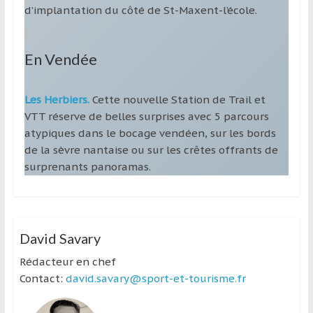
d’implantation du côté de St-Maxent-l’école.
En Vendée
Les Herbiers.
Cette nouvelle Station de Trail et
VTT réserve de belles surprises avec 5 parcours
atypiques dans le bocage vendéen, sur les bords
de la sèvre nantaise ou sur les crêtes offrants de
surprenants panoramas.
David Savary
Rédacteur en chef
Contact:
david.savary@sport-et-tourisme.fr