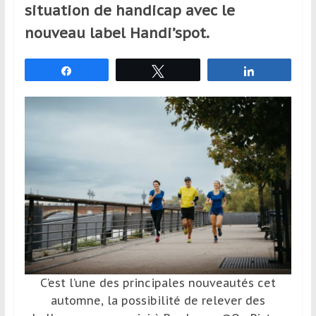
situation de handicap avec le
et
à
nouveau label Handi’spot.
l’étranger
pour
Partagez
Tweetez
Partagez
assouvir
leur
passion,
tout
en
profitant
de
la
découverte
culturelle
d’un
pays
C’est l’une des principales nouveautés cet
/
automne, la possibilité de relever des
d’une