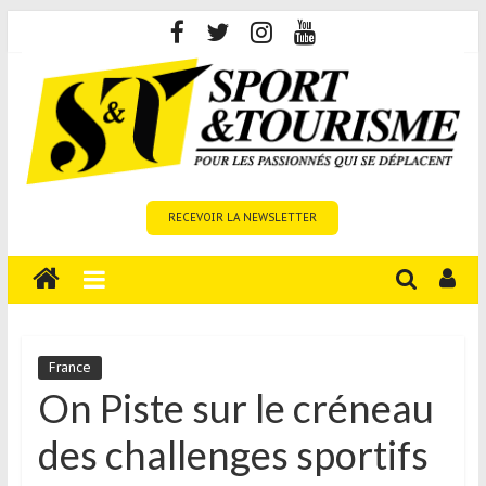
Skip
to
content
Sport
RECEVOIR LA NEWSLETTER
et
Tourisme
est
un
site
média
France
sur
On Piste sur le créneau
le
des challenges sportifs
tourisme
sportif