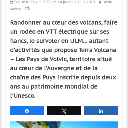
Publié le 25 juin 2020
/ Mis à jour le 29 juin 2020
David
qui
Savary
s’adresse
aux
Randonner au cœur des volcans, faire
voyageurs
ponctuels
un rodéo en VTT électrique sur ses
ou
flancs, le survoler en ULM… autant
réguliers,
d’activités que propose Terra Volcana
pratiquants,
passionnés
– Les Pays de Volvic, territoire situé
ou
au cœur de l’Auvergne et de la
simples
chaîne des Puys inscrite depuis deux
spectateurs
de
ans au patrimoine mondial de
sport,
l’Unesco.
qui
se
Partagez
Tweetez
Partagez
déplacent
en
France