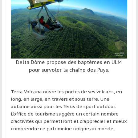
et
à
l’étranger
pour
assouvir
leur
passion,
tout
Delta Dôme propose des baptêmes en ULM
en
pour survoler la chaîne des Puys.
profitant
de
la
Terra Volcana ouvre les portes de ses volcans, en
découverte
long, en large, en travers et sous terre. Une
culturelle
aubaine aussi pour les férus de sport outdoor.
d’un
L’office de tourisme suggère un certain nombre
pays
d’activités qui permettront et d’apprécier et mieux
/
comprendre ce patrimoine unique au monde.
d’une