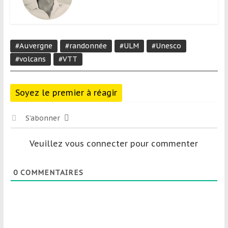
#Auvergne
#randonnée
#ULM
#Unesco
#volcans
#VTT
Soyez le premier à réagir
S’abonner
Veuillez vous connecter pour commenter
0
COMMENTAIRES