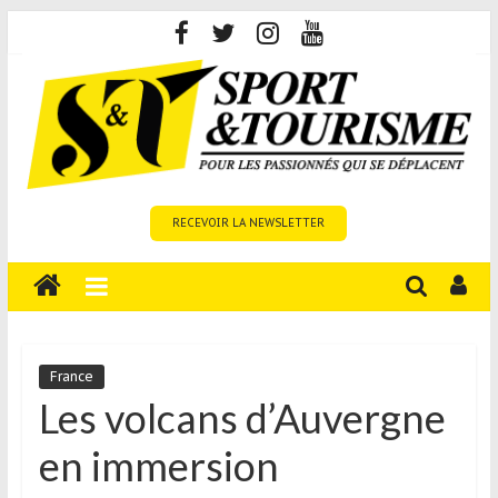
Skip
to
content
Sport
RECEVOIR LA NEWSLETTER
et
Tourisme
est
un
site
média
France
sur
Les volcans d’Auvergne
le
en immersion
tourisme
sportif