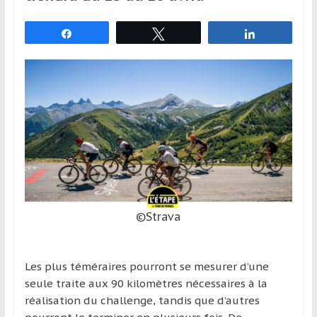
et
à
Partagez
Tweetez
Partagez
l’étranger
pour
assouvir
leur
passion,
tout
en
profitant
de
la
©Strava
découverte
culturelle
d’un
Les plus téméraires pourront se mesurer d’une
pays
seule traite aux 90 kilomètres nécessaires à la
/
réalisation du challenge, tandis que d’autres
d’une