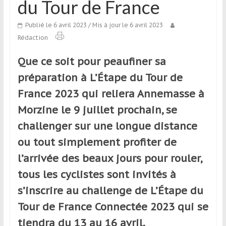
du Tour de France
qui
s’adresse
Publié le 6 avril 2023
/ Mis à jour le 6 avril 2023
aux
Rédaction
voyageurs
ponctuels
Que ce soit pour peaufiner sa
ou
préparation à L’Étape du Tour de
réguliers,
pratiquants,
France 2023 qui reliera Annemasse à
passionnés
Morzine le 9 juillet prochain, se
ou
challenger sur une longue distance
simples
spectateurs
ou tout simplement profiter de
de
l’arrivée des beaux jours pour rouler,
sport,
tous les cyclistes sont invités à
qui
se
s’inscrire au challenge de L’Étape du
déplacent
Tour de France Connectée 2023 qui se
en
tiendra du 13 au 16 avril.
France