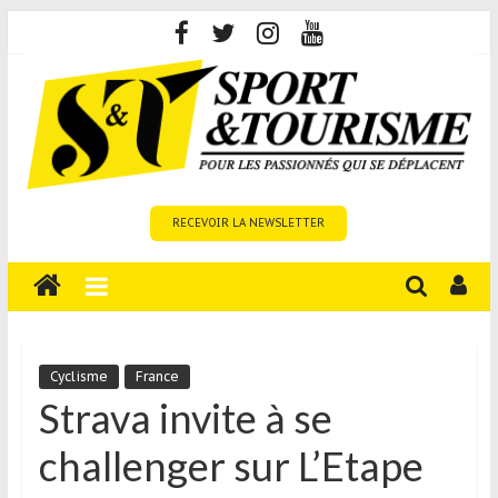
Skip
to
content
Sport
RECEVOIR LA NEWSLETTER
et
Tourisme
est
un
site
média
Cyclisme
France
sur
Strava invite à se
le
challenger sur L’Etape
tourisme
sportif